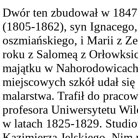
Dwór ten zbudował w 184
(1805-1862), syn Ignacego,
oszmiańskiego, i Marii z 
roku z Salomeą z Orłowksic
majątku w Nahorodowicach 
miejscowych szkół udał się 
malarstwa. Trafił do praco
profesora Uniwersytetu Wile
w latach 1825-1829. Studio
Kazimierza Jelskiego. Nim