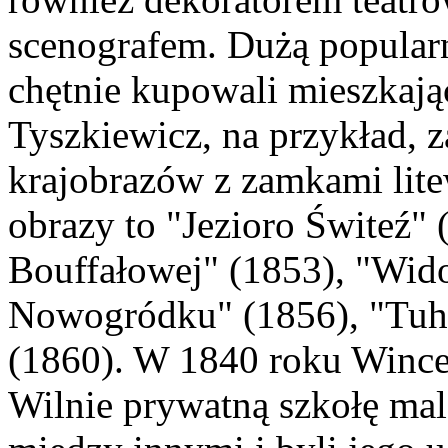
scenografem. Dużą popularn
chętnie kupowali mieszkają
Tyszkiewicz, na przykład, z
krajobrazów z zamkami lite
obrazy to "Jezioro Świteź"
Bouffałowej" (1853), "Wid
Nowogródku" (1856), "Tuh
(1860). W 1840 roku Winc
Wilnie prywatną szkołę mala