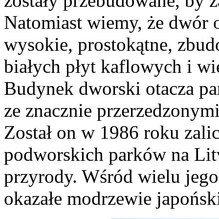
zostały przebudowane, by za
Natomiast wiemy, że dwór o
wysokie, prostokątne, zbu
białych płyt kaflowych i wi
Budynek dworski otacza par
ze znacznie przerzedzonymi
Został on w 1986 roku zali
podworskich parków na Li
przyrody. Wśród wielu jego
okazałe modrzewie japoński