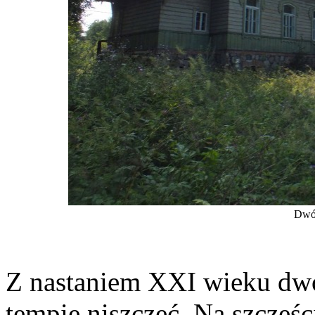
Dwór
Z nastaniem XXI wieku dwó
tempie niszczeć. Na szczęś