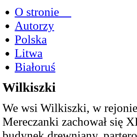
O stronie
Autorzy
Polska
Litwa
Białoruś
Wilkiszki
We wsi Wilkiszki, w rejoni
Mereczanki zachował się XI
budynek drewniany, partero