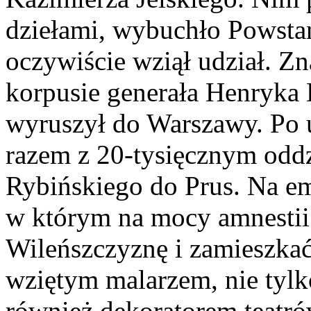
dziełami, wybuchło Powsta
oczywiście wziął udział. Zn
korpusie generała Henryka
wyruszył do Warszawy. Po 
razem z 20-tysięcznym oddz
Rybińskiego do Prus. Na em
w którym na mocy amnestii
Wileńszczyznę i zamieszkać
wziętym malarzem, nie tylk
również dekoratorem teatr