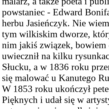
malarz, a także poeta i pub
powstaniec - Edward Bonif
herbu Jasieńczyk. Nie wiemy
tym wilkiskim dworze, któr
nim jakiś związek, bowiem
uwiecznił na kilku rysunka
Słucku, a w 1836 roku przen
się malować u Kanutego Rus
W 1853 roku ukończył pete
Pięknych i udał się w artys