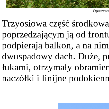
Opuszczon
Trzyosiowa część środkowa
poprzedzającym ją od front
podpierają balkon, a na nim
dwuspadowy dach. Duże, pr
łukami, otrzymały obramien
naczółki i linijne podokien