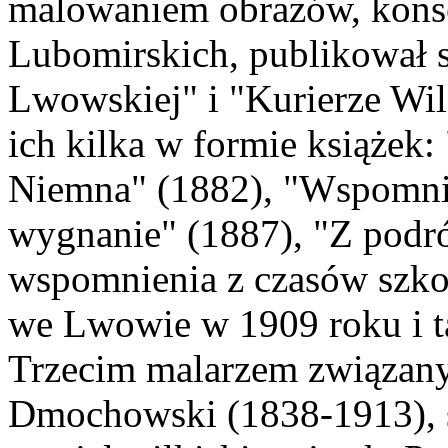
malowaniem obrazów, kons
Lubomirskich, publikował s
Lwowskiej" i "Kurierze Wil
ich kilka w formie książek
Niemna" (1882), "Wspomnie
wygnanie" (1887), "Z podró
wspomnienia z czasów szkol
we Lwowie w 1909 roku i t
Trzecim malarzem związan
Dmochowski (1838-1913), 