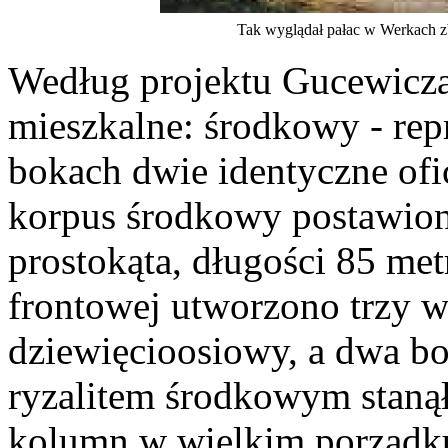
Tak wyglądał pałac w Werkach
Według projektu Gucewicza
mieszkalne: środkowy - rep
bokach dwie identyczne o
korpus środkowy postawion
prostokąta, długości 85 me
frontowej utworzono trzy w
dziewięcioosiowy, a dwa bo
ryzalitem środkowym stanął
kolumn w wielkim porządku