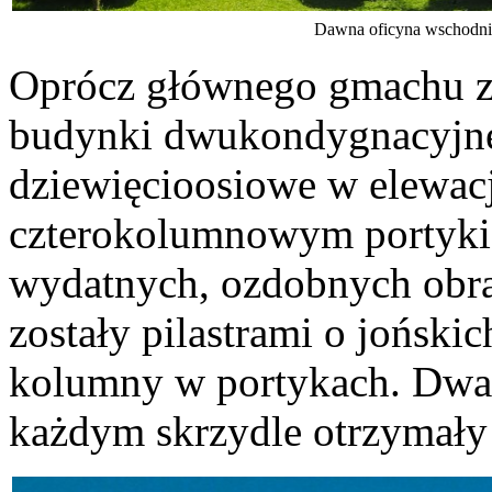
Dawna oficyna wschodnia,
Oprócz głównego gmachu z
budynki dwukondygnacyjne
dziewięcioosiowe w elewacj
czterokolumnowym portykie
wydatnych, ozdobnych obra
zostały pilastrami o joński
kolumny w portykach. Dwa 
każdym skrzydle otrzymały 