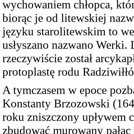
wychowaniem chłopca, któr
biorąc je od litewskiej nazw
języku starolitewskim to we
usłyszano nazwano Werki. L
rzeczywiście został arcyka
protoplastę rodu Radziwiłł
A tymczasem w epoce pozba
Konstanty Brzozowski (164
roku zniszczony upływem c
zbudować murowany pałac 