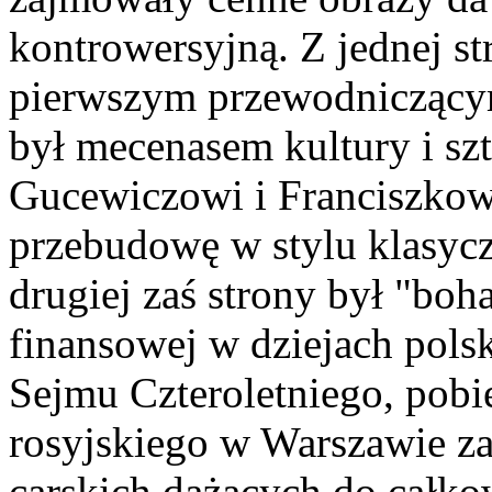
kontrowersyjną. Z jednej st
pierwszym przewodniczący
był mecenasem kultury i s
Gucewiczowi i Franciszko
przebudowę w stylu klasycz
drugiej zaś strony był "boh
finansowej w dziejach polsk
Sejmu Czteroletniego, pobie
rosyjskiego w Warszawie z
carskich dążących do całko