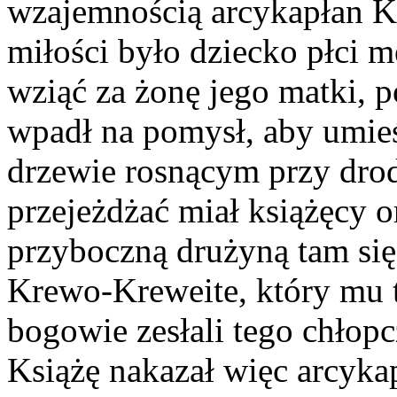
wzajemnością arcykapłan 
miłości było dziecko płci m
wziąć za żonę jego matki, 
wpadł na pomysł, aby umieś
drzewie rosnącym przy drod
przejeżdżać miał książęcy o
przyboczną drużyną tam się 
Krewo-Kreweite, który mu t
bogowie zesłali tego chłopc
Książę nakazał więc arcykap