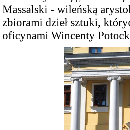
Massalski - wileńską arysto
zbiorami dzieł sztuki, któr
oficynami Wincenty Potock