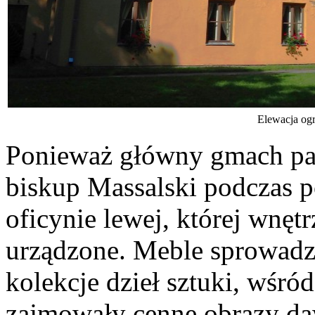
Elewacja og
Ponieważ główny gmach pa
biskup Massalski podczas 
oficynie lewej, której wnęt
urządzone. Meble sprowadzi
kolekcje dzieł sztuki, wśró
zajmowały cenne obrazy da