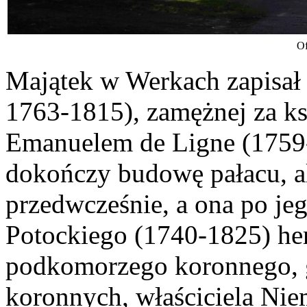
Of
Majątek w Werkach zapisał 
1763-1815), zamężnej za k
Emanuelem de Ligne (1759-1
dokończy budowę pałacu, al
przedwcześnie, a ona po je
Potockiego (1740-1825) her
podkomorzego koronnego, g
koronnych, właściciela Nie