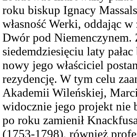
roku biskup Ignacy Massals
własność Werki, oddając w
Dwór pod Niemenczynem. 
siedemdziesięciu laty pałac
nowy jego właściciel post
rezydencję. W tym celu zaa
Akademii Wileńskiej, Marc
widocznie jego projekt nie
po roku zamienił Knackfu
(1753-1798), również profe