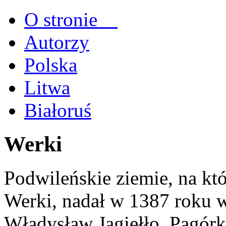
O stronie
Autorzy
Polska
Litwa
Białoruś
Werki
Podwileńskie ziemie, na któ
Werki, nadał w 1387 roku 
Władysław Jagiełło. Pagórk