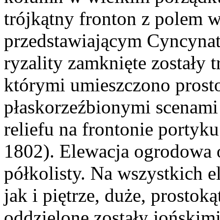
trójkątny fronton z polem 
przedstawiającym Cyncynat
ryzality zamknięte zostały 
którymi umieszczono prosto
płaskorzeźbionymi scenami z
reliefu na frontonie porty
1802). Elewacja ogrodowa o
półkolisty. Na wszystkich e
jak i piętrze, duże, prostok
oddzielone zostały jońskim