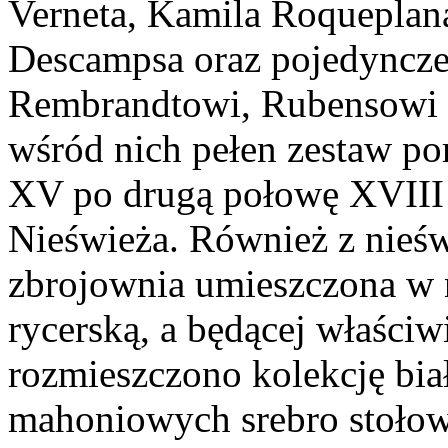
Verneta, Kamila Roqueplana
Descampsa oraz pojedyncze
Rembrandtowi, Rubensowi i
wśród nich pełen zestaw po
XV po drugą połowę XVIII 
Nieświeża. Również z nieś
zbrojownia umieszczona w n
rycerską, a będącej właściw
rozmieszczono kolekcję biał
mahoniowych srebro stołow