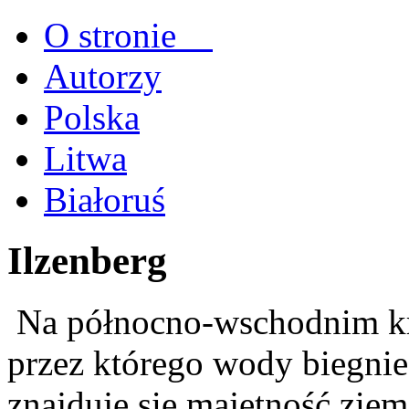
O stronie
Autorzy
Polska
Litwa
Białoruś
Ilzenberg
Na północno-wschodnim kra
przez którego wody biegnie
znajduję się majętność ziem