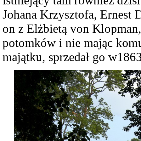
istniejący tam również dzis
Johana Krzysztofa, Ernest D
on z Elżbietą von Klopman, 
potomków i nie mając komu
majątku, sprzedał go w1863