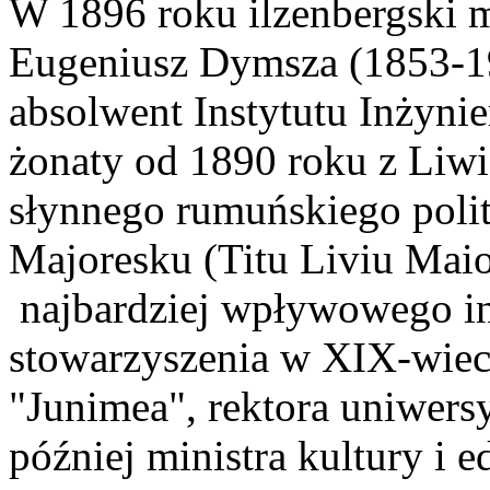
W 1896 roku ilzenbergski ma
Eugeniusz Dymsza (1853-1
absolwent Instytutu Inżyni
żonaty od 1890 roku z Liw
słynnego rumuńskiego polity
Majoresku (Titu Liviu Maio
najbardziej wpływowego int
stowarzyszenia w XIX-wie
"Junimea", rektora uniwersy
później ministra kultury i e