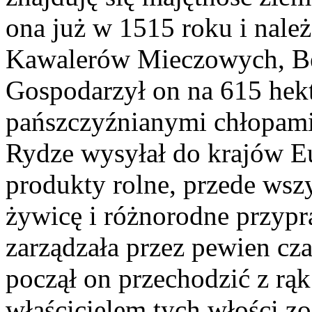
ona już w 1515 roku i nal
Kawalerów Mieczowych, Be
Gospodarzył on na 615 hekt
pańszczyźnianymi chłopami 
Rydze wysyłał do krajów E
produkty rolne, przede wszy
żywicę i różnorodne przypr
zarządzała przez pewien cza
począł on przechodzić z rąk
właścicielem tych włości zo