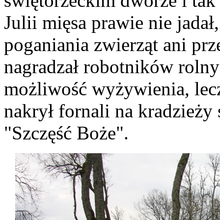
świętorzeckim dworze i tak 
Julii mięsa prawie nie jada
poganiania zwierząt ani prz
nagradzał robotników rolny
możliwość wyżywienia, lecz
nakrył fornali na kradzieży 
"Szczęść Boże".