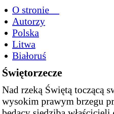
O stronie
Autorzy
Polska
Litwa
Białoruś
Świętorzecze
Nad rzeką Świętą toczącą sw
wysokim prawym brzegu prz
będący siedzibą właścicieli 