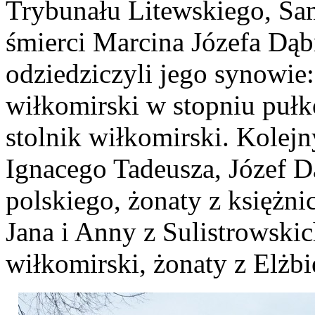
Trybunału Litewskiego, S
śmierci Marcina Józefa Dąb
odziedziczyli jego synowie
wiłkomirski w stopniu puł
stolnik wiłkomirski. Kolejn
Ignacego Tadeusza, Józef D
polskiego, żonaty z księżn
Jana i Anny z Sulistrowskic
wiłkomirski, żonaty z Elżb