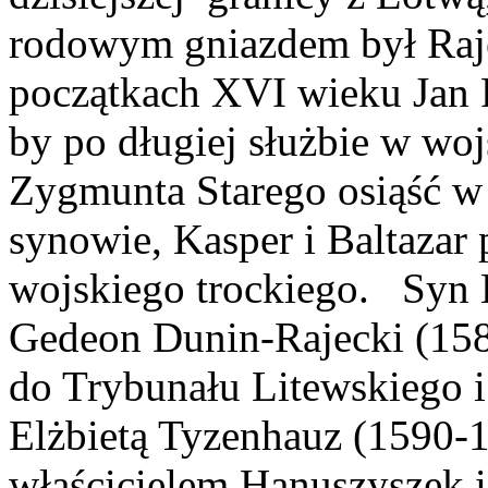
rodowym gniazdem był Raj
początkach XVI wieku Jan R
by po długiej służbie w wo
Zygmunta Starego osiąść w
synowie, Kasper i Baltazar 
wojskiego trockiego. Syn 
Gedeon Dunin-Rajecki (158
do Trybunału Litewskiego i
Elżbietą Tyzenhauz (1590-1
właścicielem Hanuszyszek i