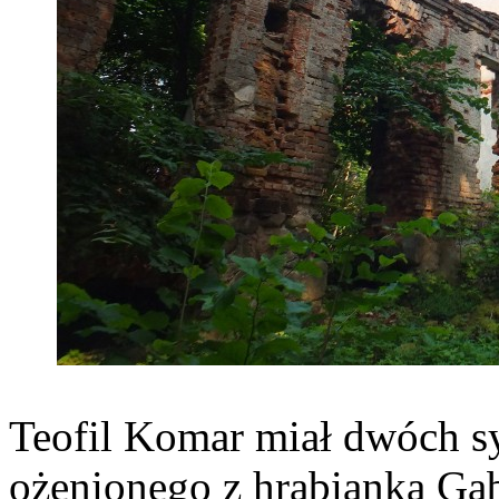
Teofil Komar miał dwóch s
ożenionego z hrabianką Gab