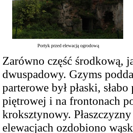
Portyk przed elewacją ogrodową
Zarówno część środkową, ja
dwuspadowy. Gzyms poddac
parterowe był płaski, słabo
piętrowej i na frontonach
kroksztynowy. Płaszczyzny
elewacjach ozdobiono wąski