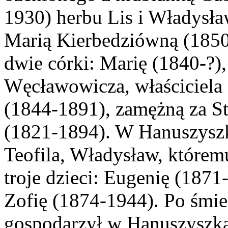
1930) herbu Lis i Władysł
Marią Kierbedziówną (1850
dwie córki: Marię (1840-?)
Węcławowicza, właściciela 
(1844-1891), zamężną za 
(1821-1894). W Hanuszyszk
Teofila, Władysław, którem
troje dzieci: Eugenię (1871
Zofię (1874-1944). Po śmie
gospodarzył w Hanuszyszka