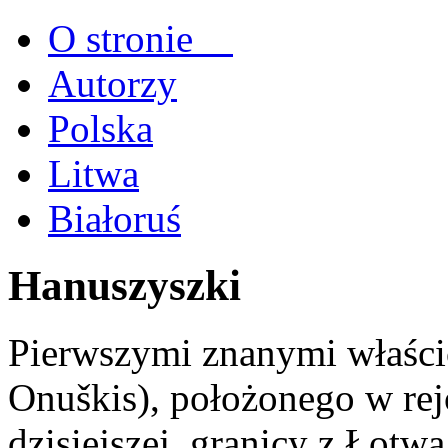
O stronie
Autorzy
Polska
Litwa
Białoruś
Hanuszyszki
Pierwszymi znanymi właścic
Onuškis), położonego w rej
dzisiejszej granicy z Łotwą