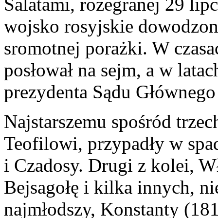
Salatami, rozegranej 29 lip
wojsko rosyjskie dowodzone
sromotnej porażki. W czas
posłował na sejm, a w latac
prezydenta Sądu Głównego 
Najstarszemu spośród trze
Teofilowi, przypadły w sp
i Czadosy. Drugi z kolei, 
Bejsagołę i kilka innych, ni
najmłodszy, Konstanty (181