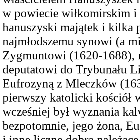
w powiecie wiłkomirskim i 
hanuszyski majątek i kilka
najmłodszemu synowi (a mia
Zygmuntowi (1620-1688), 
deputatowi do Trybunału Li
Eufrozyną z Mleczków (16
pierwszy katolicki kościół
wcześniej był wyznania ka
bezpotomnie, jego żona, Eu
i inne liczne dobra należąc