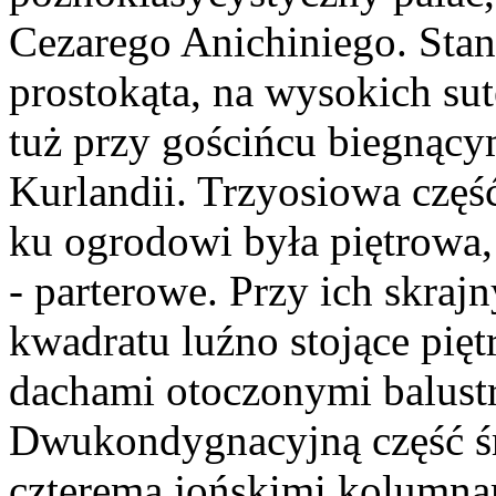
Cezarego Anichiniego. Stan
prostokąta, na wysokich su
tuż przy gościńcu biegnąc
Kurlandii. Trzyosiowa częś
ku ogrodowi była piętrowa,
- parterowe. Przy ich skra
kwadratu luźno stojące pięt
dachami otoczonymi balust
Dwukondygnacyjną część śr
czterema jońskimi kolumna