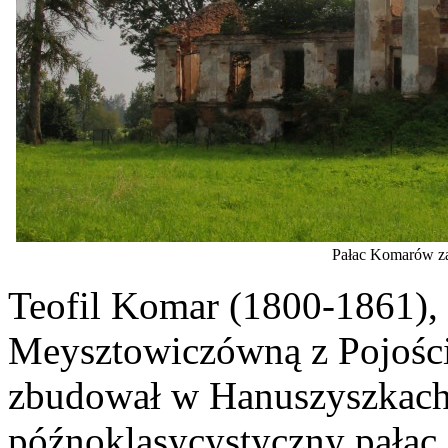
Pałac Komarów zam
Teofil Komar (1800-1861), 
Meysztowiczówną z Pojośc
zbudował w Hanuszyszkach
późnoklasycystyczny pałac