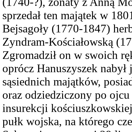
(1740-?), żonaty z Anną M
sprzedał ten majątek w 180
Bejsagoły (1770-1847) herb
Zyndram-Kościałowską (17
Zgromadził on w swoich rę
oprócz Hanuszyszek nabył j
sąsiednich majątków, posia
oraz odziedziczony po ojc
insurekcji kościuszkowski
pułk wojska, na którego cze