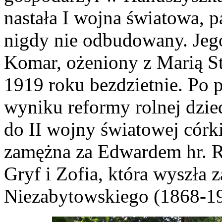
nastała I wojna światowa, p
nigdy nie odbudowany. Jego
Komar, ożeniony z Marią S
1919 roku bezdzietnie. Po 
wyniku reformy rolnej dzie
do II wojny światowej cór
zamężna za Edwardem hr. R
Gryf i Zofia, która wyszła 
Niezabytowskiego (1868-1