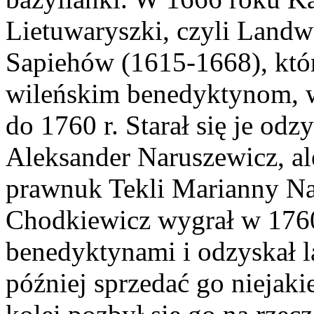
Lietuwaryszki, czyli Land
Sapiehów (1615-1668), która
wileńskim benedyktynom, w
do 1760 r. Starał się je od
Aleksander Naruszewicz, al
prawnuk Tekli Marianny Na
Chodkiewicz wygrał w 176
benedyktynami i odzyskał 
później sprzedać go niejak