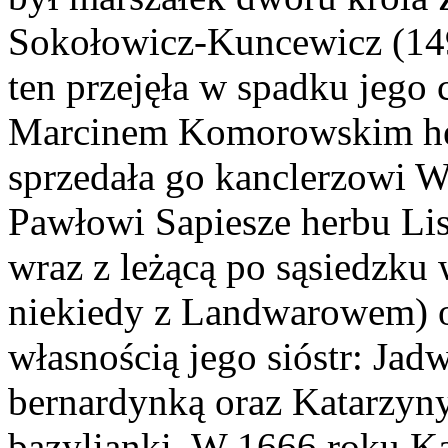
Sokołowicz-Kuncewicz (149
ten przejęła w spadku jego 
Marcinem Komorowskim her
sprzedała go kanclerzowi W
Pawłowi Sapiesze herbu Lis
wraz z leżącą po sąsiedzku
niekiedy z Landwarowem) or
własnością jego sióstr: Jad
bernardynką oraz Katarzyny
bazylianki. W 1666 roku Ka