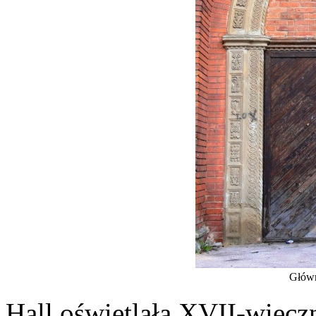
Główn
Hall oświetlała XVII-wiecz