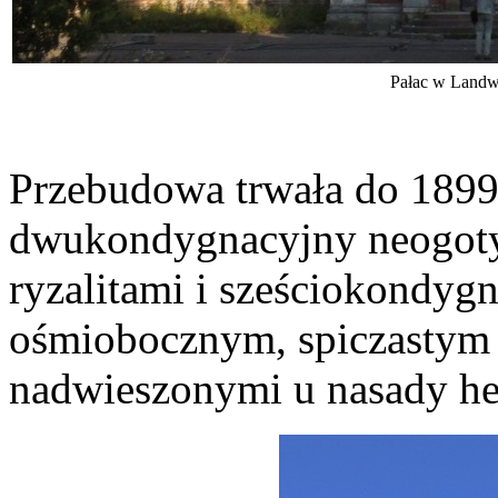
Pałac w Landw
Przebudowa trwała do 1899
dwukondygnacyjny neogoty
ryzalitami i sześciokondygn
ośmiobocznym, spiczastym 
nadwieszonymi u nasady h