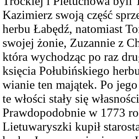
Trockiej i Pietuchowa byli
Kazimierz swoją część spr
herbu Łabędź, natomiast To
swojej żonie, Zuzannie z 
która wychodząc po raz dru
księcia Połubińskiego herb
wianie ten majątek. Po jeg
te włości stały się własno
Prawdopodobnie w 1773 ro
Lietuwaryszki kupił staros