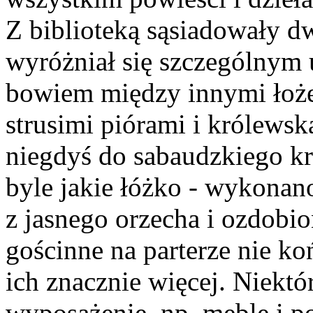
Z biblioteką sąsiadowały d
wyróżniał się szczególnym
bowiem między innymi łoż
strusimi piórami i królewsk
niegdyś do sabaudzkiego kró
byle jakie łóżko - wykona
z jasnego orzecha i ozdobi
gościnne na parterze nie ko
ich znacznie więcej. Niekt
wyposażenie, np. meble i p