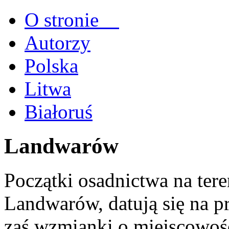
O stronie
Autorzy
Polska
Litwa
Białoruś
Landwarów
Początki osadnictwa na tere
Landwarów, datują się na p
zaś wzmianki o miejscowoś