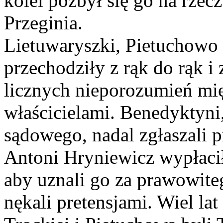
kolei pozbył się go na rze
Przeginia.
Lietuwaryszki, Pietuchowo 
przechodziły z rąk do rąk 
licznych nieporozumień mi
właścicielami. Benedyktyn
sądowego, nadal zgłaszali p
Antoni Hryniewicz wypłacił
aby uznali go za prawowiteg
nękali pretensjami. Wiel la