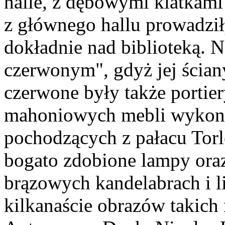
halle, z dębowymi klatkam
z głównego hallu prowadził
dokładnie nad biblioteką. 
czerwonym", gdyż jej ścian
czerwone były także portier
mahoniowych mebli wykonan
pochodzących z pałacu Torl
bogato zdobione lampy ora
brązowych kandelabrach i li
kilkanaście obrazów takich 