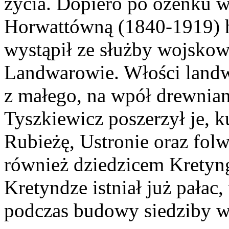
życia. Dopiero po ożenku w
Horwattówną (1840-1919) h
wystąpił ze służby wojskow
Landwarowie. Włości landw
z małego, na wpół drewnian
Tyszkiewicz poszerzył je, 
Rubieżę, Ustronie oraz folw
również dziedzicem Kretyng
Kretyndze istniał już pałac
podczas budowy siedziby 