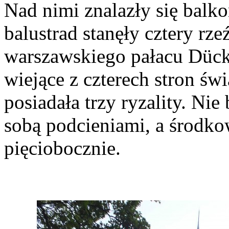
Nad nimi znalazły się balk
balustrad stanęły cztery rze
warszawskiego pałacu Dück
wiejące z czterech stron ś
posiadała trzy ryzality. Ni
sobą podcieniami, a środko
pięciobocznie.