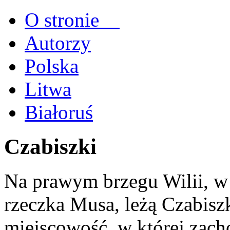
O stronie
Autorzy
Polska
Litwa
Białoruś
Czabiszki
Na prawym brzegu Wilii, w 
rzeczka Musa, leżą Czabiszki
miejscowość, w której zach