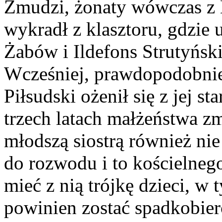
Żmudzi, żonaty wówczas z B
wykradł z klasztoru, gdzie u
Żabów i Ildefons Strutyńsk
Wcześniej, prawdopodobni
Piłsudski ożenił się z jej st
trzech latach małżeństwa z
młodszą siostrą również ni
do rozwodu i to kościelneg
mieć z nią trójkę dzieci, w
powinien zostać spadkobie