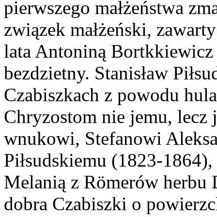
pierwszego małżeństwa zma
związek małżeński, zawart
lata Antoniną Bortkkiewicz 
bezdzietny. Stanisław Piłsu
Czabiszkach z powodu hulas
Chryzostom nie jemu, lecz 
wnukowi, Stefanowi Aleks
Piłsudskiemu (1823-1864),
Melanią z Römerów herbu D
dobra Czabiszki o powierzc