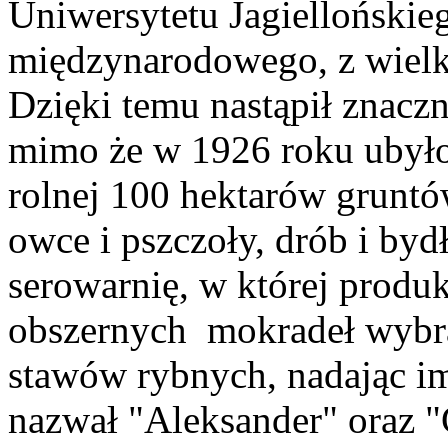
Uniwersytetu Jagiellońskie
międzynarodowego, z wielką
Dzięki temu nastąpił znacz
mimo że w 1926 roku ubyło
rolnej 100 hektarów grunt
owce i pszczoły, drób i byd
serowarnię, w której produk
obszernych mokradeł wybrał
stawów rybnych, nadając i
nazwał "Aleksander" oraz "