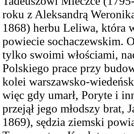
Tadeuszowi Mleczce (1795
roku z Aleksandrą Weronik
1868) herbu Leliwa, która 
powiecie sochaczewskim. O
tylko swoimi włościami, n
Polskiego prace przy budo
kolei warszawsko-wiedeński
więc gdy umarł, Poryte i in
przejął jego młodszy brat, 
1869), sędzia ziemski powi