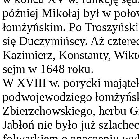
później Mikołaj był w poł
łomżyńskim. Po Troszyńskic
się Duczymińscy. Aż czterec
Kazimierz, Konstanty, Wikt
sejm w 1648 roku.
W XVIII w. porycki majątek 
podwojewodziego łomżyńsk
Zbierzchowskiego, herbu G
Jabłoń nie było już szlache
folwarkiem o znaczeniu wy