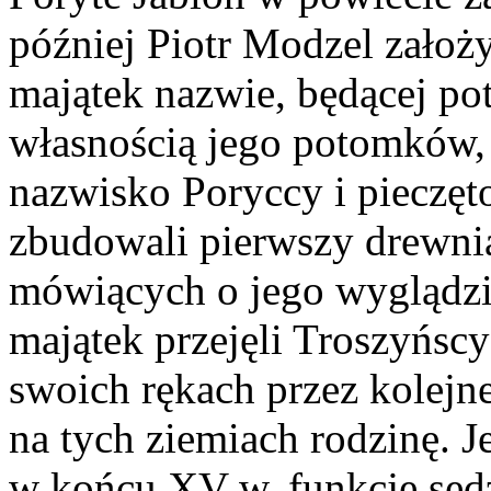
później Piotr Modzel założy
majątek nazwie, będącej po
własnością jego potomków, 
nazwisko Poryccy i pieczęt
zbudowali pierwszy drewnia
mówiących o jego wyglądzi
majątek przejęli Troszyńscy
swoich rękach przez kolejne
na tych ziemiach rodzinę. J
w końcu XV w. funkcję sęd