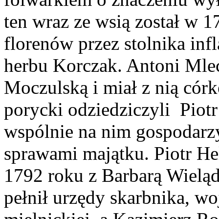
ten wraz ze wsią został w 
florenów przez stolnika in
herbu Korczak. Antoni Mlec
Moczulską i miał z nią córk
porycki odziedziczyli Piot
wspólnie na nim gospodarzy
sprawami majątku. Piotr He
1792 roku z Barbarą Wielą
pełnił urzędy skarbnika, wo