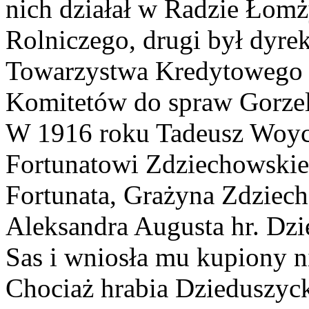
nich działał w Radzie Łom
Rolniczego, drugi był dyr
Towarzystwa Kredytowego 
Komitetów do spraw Gorzel
W 1916 roku Tadeusz Woycz
Fortunatowi Zdziechowskiem
Fortunata, Grażyna Zdziec
Aleksandra Augusta hr. Dz
Sas i wniosła mu kupiony n
Chociaż hrabia Dzieduszyc