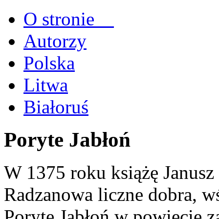
O stronie
Autorzy
Polska
Litwa
Białoruś
Poryte Jabłoń
W 1375 roku książę Janusz 
Radzanowa liczne dobra, wś
Poryte Jabłoń w powiecie z