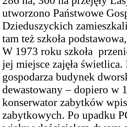
286 ha, 300 ha przejęły La
utworzono Państwowe Gosp
Dzieduszyckich zamieszkali
tam też szkoła podstawowa, 
W 1973 roku szkoła przeni
jej miejsce zajęła świetlic
gospodarza budynek dworsk
dewastowany – dopiero w 
konserwator zabytków wpisa
zabytkowych. Po upadku PG