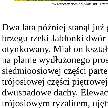
"Wzorcowy dom obywatelski" z zamu
Dwa lata później stanął ju
brzegu rzeki Jabłonki dwó
otynkowany. Miał on kształt
na planie wydłużonego pros
siedmioosiowej części parte
trójosiowej części piętrowe
dwuspadowe dachy. Elewacj
trójosiowym ryzalitem, uję