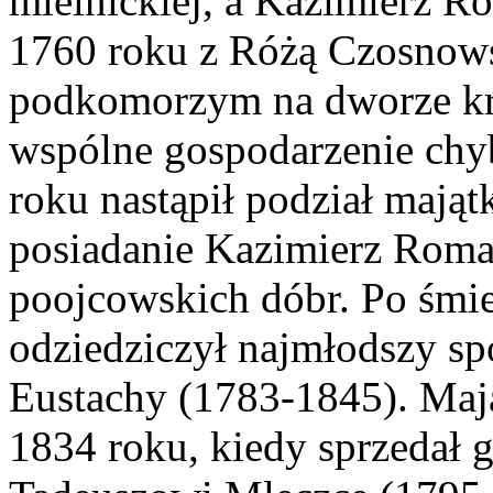
mielnickiej, a Kazimierz 
1760 roku z Różą Czosnows
podkomorzym na dworze kr
wspólne gospodarzenie chyb
roku nastąpił podział mająt
posiadanie Kazimierz Roman
poojcowskich dóbr. Po śmi
odziedziczył najmłodszy sp
Eustachy (1783-1845). Mają
1834 roku, kiedy sprzedał 