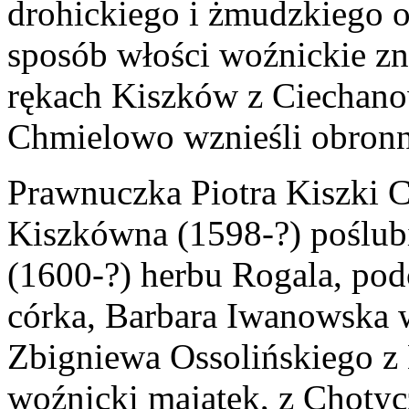
drohickiego i żmudzkiego 
sposób włości woźnickie zna
rękach Kiszków z Ciechanow
Chmielowo wznieśli obron
Prawnuczka Piotra Kiszki 
Kiszkówna (1598-?) poślub
(1600-?) herbu Rogala, pod
córka, Barbara Iwanowska 
Zbigniewa Ossolińskiego z 
woźnicki majątek, z Choty