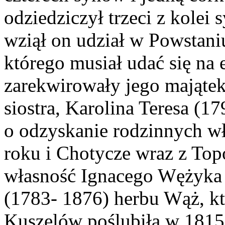
odziedziczył trzeci z kolei 
wziął on udział w Powstan
którego musiał udać się na 
zarekwirowały jego majątek
siostra, Karolina Teresa (17
o odzyskanie rodzinnych wło
roku i Chotycze wraz z To
własność Ignacego Wężyka 
(1783- 1876) herbu Wąż, kt
Kuszelów poślubiła w 1815