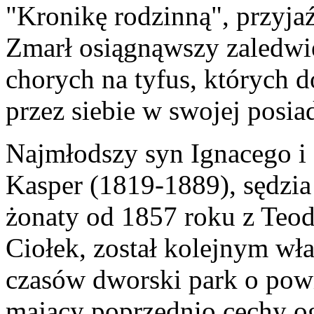
"Kronikę rodzinną", przyja
Zmarł osiągnąwszy zaledwie
chorych na tyfus, których 
przez siebie w swojej posia
Najmłodszy syn Ignacego 
Kasper (1819-1889), sędzia
żonaty od 1857 roku z Teo
Ciołek, został kolejnym wł
czasów dworski park o powi
mający poprzednio cechy o