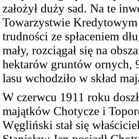
założył duży sad. Na te inw
Towarzystwie Kredytowym 
trudności ze spłaceniem dł
mały, rozciągał się na obs
hektarów gruntów ornych, 9
lasu wchodziło w skład maj
W czerwcu 1911 roku doszło
majątków Chotycze i Toporó
Węgliński stał się właścici
Stanisław Jan posiadł Chot