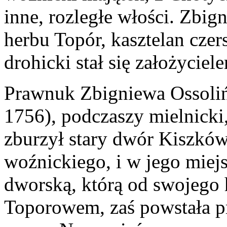
inne, rozległe włości. Zbi
herbu Topór, kasztelan czers
drohicki stał się założyciel
Prawnuk Zbigniewa Ossolińs
1756), podczaszy mielnicki,
zburzył stary dwór Kiszków
woźnickiego, i w jego miej
dworską, którą od swojego
Toporowem, zaś powstała p