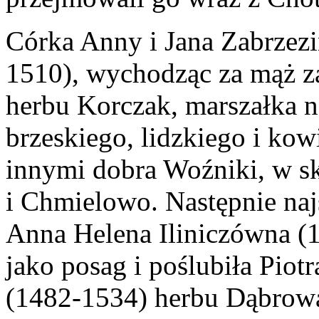
Córka Anny i Jana Zabrzezi
1510), wychodząc za mąż za
herbu Korczak, marszałka n
brzeskiego, lidzkiego i ko
innymi dobra Woźniki, w s
i Chmielowo. Następnie najs
Anna Helena Iliniczówna (
jako posag i poślubiła Pio
(1482-1534) herbu Dąbrowa,