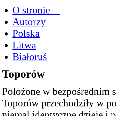
O stronie
Autorzy
Polska
Litwa
Białoruś
Toporów
Położone w bezpośrednim s
Toporów przechodziły w poc
niemal identyczne dzieje i p