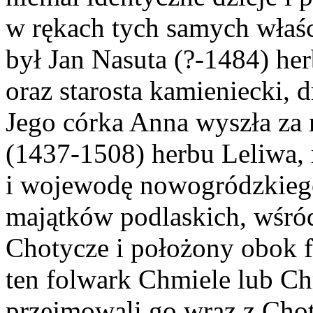
w rękach tych samych właśc
był Jan Nasuta (?-1484) her
oraz starosta kamieniecki, d
Jego córka Anna wyszła za 
(1437-1508) herbu Leliwa, 
i wojewodę nowogródzkiego
majątków podlaskich, wśród
Chotycze i położony obok f
ten folwark Chmiele lub C
przejmowali go wraz z Chot