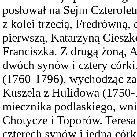
posłował na Sejm Czteroletn
z kolei trzecią, Fredrówną, 
pierwszą, Katarzyną Cieszk
Franciszka. Z drugą żoną, 
dwóch synów i cztery córki
(1760-1796), wychodząc za
Kuszela z Hulidowa (1750-
miecznika podlaskiego, wn
Chotycze i Toporów. Teresa
czterech synów i jedną cór