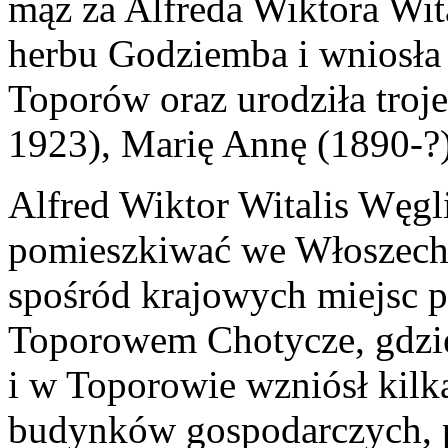
mąż za Alfreda Wiktora Wit
herbu Godziemba i wniosła
Toporów oraz urodziła troje
1923), Marię Annę (1890-?)
Alfred Wiktor Witalis Węgl
pomieszkiwać we Włoszech 
spośród krajowych miejsc p
Toporowem Chotycze, gdzie
i w Toporowie wzniósł kil
budynków gospodarczych, p