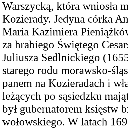
Warszycką, która wniosła m
Kozierady. Jedyna córka An
Maria Kazimiera Pieniążkó
za hrabiego Świętego Cesa
Juliusza Sedlnickiego (165
starego rodu morawsko-śląsk
panem na Kozieradach i wła
leżących po sąsiedzku mają
był gubernatorem księstw br
wołowskiego. W latach 169