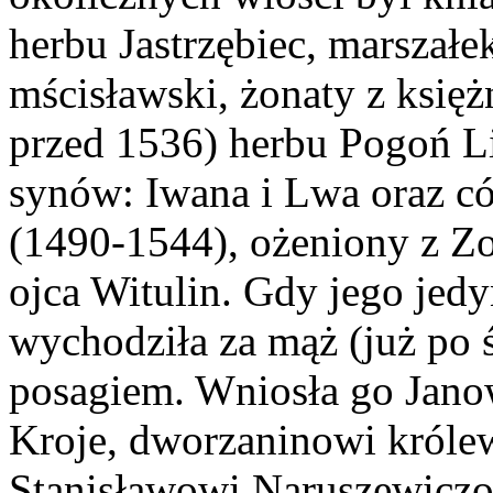
herbu Jastrzębiec, marszałek
mścisławski, żonaty z księż
przed 1536) herbu Pogoń Li
synów: Iwana i Lwa oraz c
(1490-1544), ożeniony z Z
ojca Witulin. Gdy jego jed
wychodziła za mąż (już po śm
posagiem. Wniosła go Jano
Kroje, dworzaninowi królew
Stanisławowi Naruszewiczo