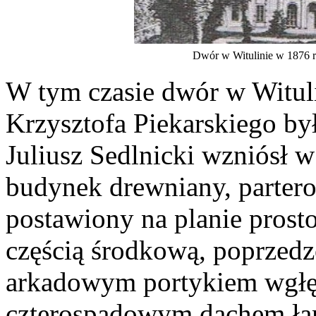
Dwór w Witulinie w 1876 r
W tym czasie dwór w Witul
Krzysztofa Piekarskiego był
Juliusz Sedlnicki wzniósł w
budynek drewniany, parter
postawiony na planie prosto
częścią środkową, poprzedz
arkadowym portykiem wgłę
czterospadowym dachem ła