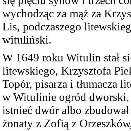
się pięciu synów i trzech c
wychodząc za mąż za Krzys
Lis, podczaszego litewskie
wituliński.
W 1649 roku Witulin stał s
litewskiego, Krzysztofa Pi
Topór, pisarza i tłumacza li
w Witulinie ogród dworski, 
istnieć dwór albo zbudował
żonaty z Zofią z Orzeszków