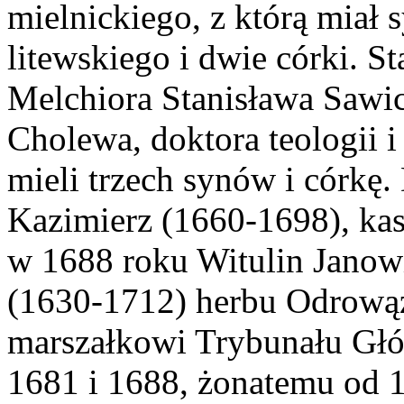
mielnickiego, z którą miał 
litewskiego i dwie córki. St
Melchiora Stanisława Sawi
Cholewa, doktora teologii 
mieli trzech synów i córkę.
Kazimierz (1660-1698), kasz
w 1688 roku Witulin Janow
(1630-1712) herbu Odrowąż
marszałkowi Trybunału Gł
1681 i 1688, żonatemu od 