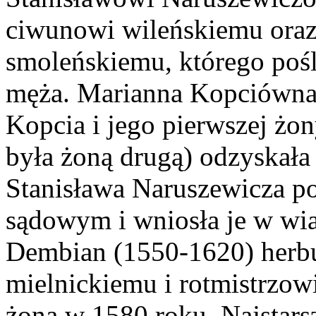
ciwunowi wileńskiemu oraz
smoleńskiemu, którego pośl
męża. Marianna Kopciówna
Kopcia i jego pierwszej ż
była żoną drugą) odzyskała
Stanisława Naruszewicza p
sądowym i wniosła je w wi
Dembian (1550-1620) her
mielnickiemu i rotmistrzowi
żoną w 1580 roku. Najstars