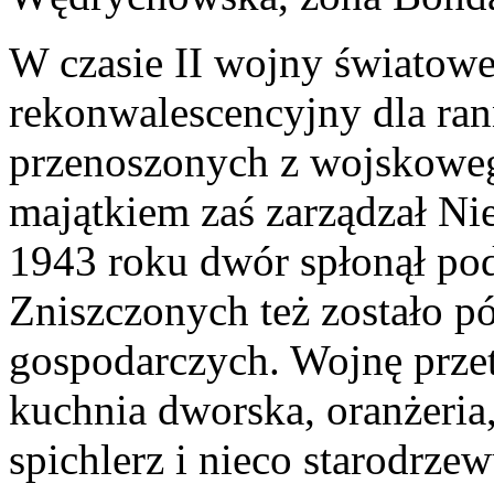
W czasie II wojny światow
rekonwalescencyjny dla ran
przenoszonych z wojskowego
majątkiem zaś zarządzał N
1943 roku dwór spłonął pod
Zniszczonych też zostało p
gospodarczych. Wojnę przet
kuchnia dworska, oranżeria,
spichlerz i nieco starodrz