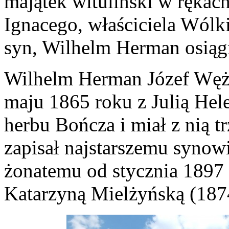
majątek wituliński w rękac
Ignacego, właściciela Wólk
syn, Wilhelm Herman osiągn
Wilhelm Herman Józef Węży
maju 1865 roku z Julią Hel
herbu Bończa i miał z nią tr
zapisał najstarszemu synow
żonatemu od stycznia 1897 
Katarzyną Mielżyńską (187