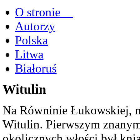
O stronie
Autorzy
Polska
Litwa
Białoruś
Witulin
Na Równinie Łukowskiej, n
Witulin. Pierwszym znanym 
okolicznych włości był kni