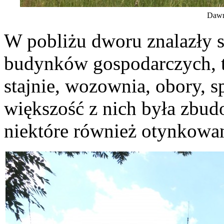
Dawn
W pobliżu dworu znalazły si
budynków gospodarczych, t
stajnie, wozownia, obory, s
większość z nich była zbudo
niektóre również otynkowa