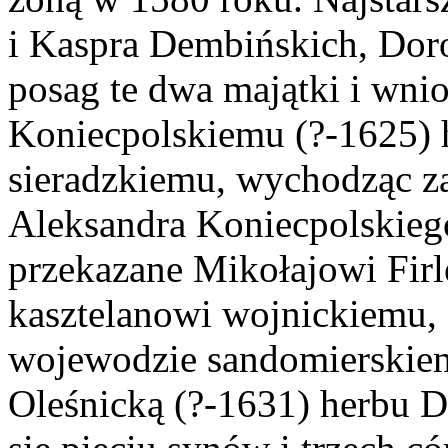
i Kaspra Dembińskich, Doro
posag te dwa majątki i wni
Koniecpolskiemu (?-1625)
sieradzkiemu, wychodząc za
Aleksandra Koniecpolskiego
przekazane Mikołajowi Firl
kasztelanowi wojnickiemu, s
wojewodzie sandomierskie
Oleśnicką (?-1631) herbu 