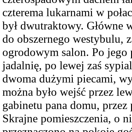
czterema lukarnami w połac
był dwutraktowy. Główne w
do obszernego westybulu, za
ogrodowym salon. Po jego 
jadalnię, po lewej zaś sypi
dwoma dużymi piecami, wy
można było wejść przez lew
gabinetu pana domu, przez 
Skrajne pomieszczenia, o n
przeznaczono na pokoje goś