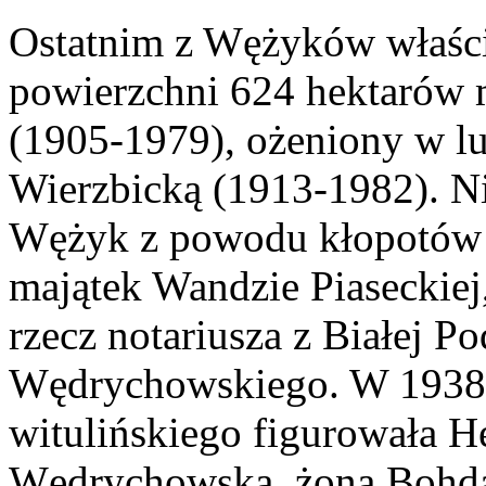
Ostatnim z Wężyków właścic
powierzchni 624 hektarów m
(1905-1979), ożeniony w l
Wierzbicką (1913-1982). Ni
Wężyk z powodu kłopotów 
majątek Wandzie Piaseckiej,
rzecz notariusza z Białej P
Wędrychowskiego. W 1938 r
witulińskiego figurowała H
Wędrychowska, żona Bohd