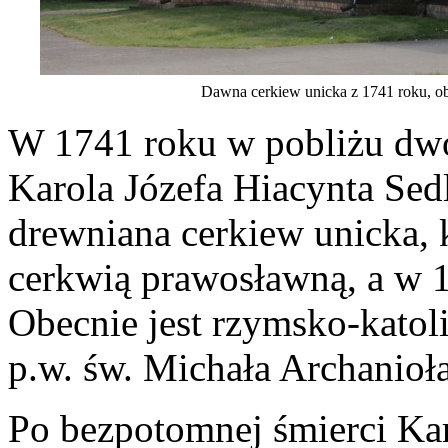
Dawna cerkiew unicka z 1741 roku, obe
W 1741 roku w pobliżu dwor
Karola Józefa Hiacynta Sed
drewniana cerkiew unicka, k
cerkwią prawosławną, a w 1
Obecnie jest rzymsko-katol
p.w. św. Michała Archanioł
Po bezpotomnej śmierci Kar