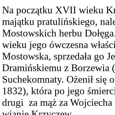
Na początku XVII wieku Kr
majątku pratulińskiego, na
Mostowskich herbu Dołęga.
wieku jego ówczesna właśc
Mostowska, sprzedała go J
Dramińskiemu z Borzewia 
Suchekomnaty. Ożenił się 
1832), która po jego śmier
drugi za mąż za Wojciech
wianie Krzyczew.