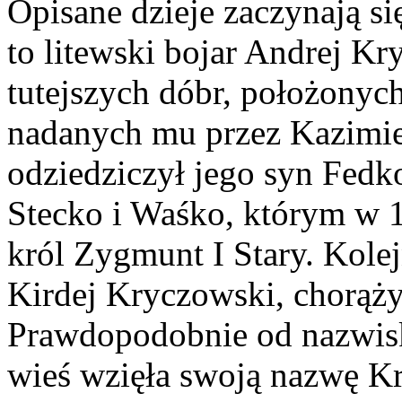
Opisane dzieje zaczynają si
to litewski bojar Andrej Kr
tutejszych dóbr, położonyc
nadanych mu przez Kazimier
odziedziczył jego syn Fedko
Stecko i Waśko, którym w 1
król Zygmunt I Stary. Kol
Kirdej Kryczowski, chorąży 
Prawdopodobnie od nazwisk
wieś wzięła swoją nazwę Kr