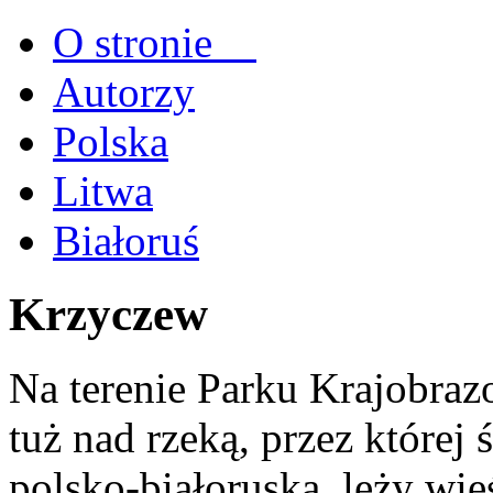
O stronie
Autorzy
Polska
Litwa
Białoruś
Krzyczew
Na terenie Parku Krajobra
tuż nad rzeką, przez której 
polsko-białoruska, leży wi