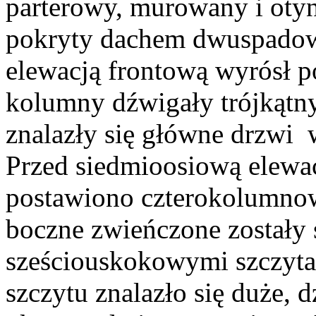
parterowy, murowany i ot
pokryty dachem dwuspadow
elewacją frontową wyrósł po
kolumny dźwigały trójkątn
znalazły się główne drzwi 
Przed siedmioosiową elewa
postawiono czterokolumno
boczne zwieńczone zostały
sześciouskokowymi szczyta
szczytu znalazło się duże,