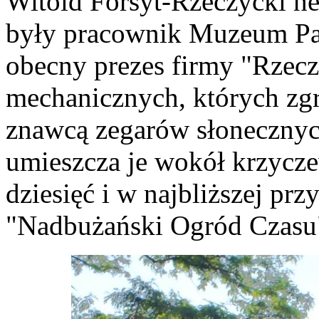
Witold Forsyt-Rzeczycki he
były pracownik Muzeum Pał
obecny prezes firmy "Rzecz
mechanicznych, których zgr
znawcą zegarów słonecznych
umieszcza je wokół krzycze
dziesięć i w najbliższej pr
"Nadbużański Ogród Czasu