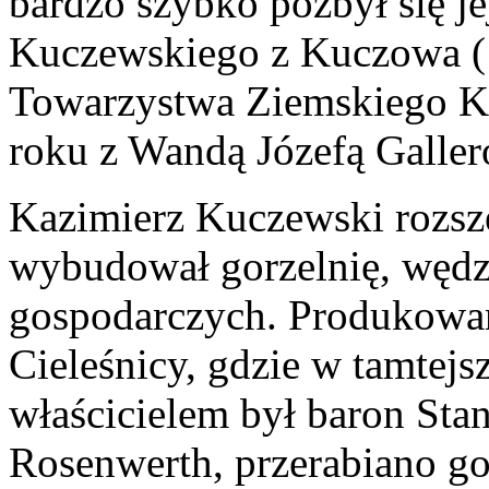
bardzo szybko pozbył się j
Kuczewskiego z Kuczowa (1
Towarzystwa Ziemskiego K
roku z Wandą Józefą Galle
Kazimierz Kuczewski rozsze
wybudował gorzelnię, wędz
gospodarczych. Produkowany
Cieleśnicy, gdzie w tamtejs
właścicielem był baron Sta
Rosenwerth, przerabiano go