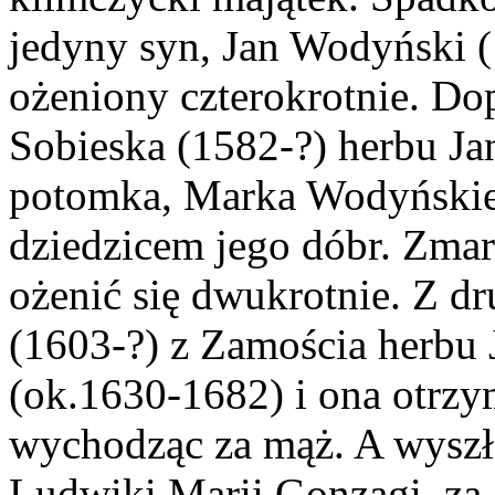
jedyny syn, Jan Wodyński (
ożeniony czterokrotnie. Dop
Sobieska (1582-?) herbu Ja
potomka, Marka Wodyńskieg
dziedzicem jego dóbr. Zmar
ożenić się dwukrotnie. Z d
(1603-?) z Zamościa herbu J
(ok.1630-1682) i ona otrzy
wychodząc za mąż. A wyszł
Ludwiki Marii Gonzagi, za