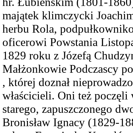
hr. Łubieńskim (1801-1860
majątek klimczycki Joach
herbu Rola, podpułkowniko
oficerowi Powstania Listo
1829 roku z Józefą Chudzy
Małżonkowie Podczascy poc
, której doznał nieprowadz
właścicieli. Oni też poczęl
starego, zapuszczonego dw
Bronisław Ignacy (1829-188