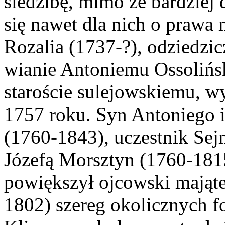
siedzibę, mimo że bardziej 
się nawet dla nich o prawa 
Rozalia (1737-?), odziedzic
wianie Antoniemu Ossolińs
staroście sulejowskiemu, w
1757 roku. Syn Antoniego i
(1760-1843), uczestnik Sej
Józefą Morsztyn (1760-181
powiększył ojcowski mająte
1802) szereg okolicznych f