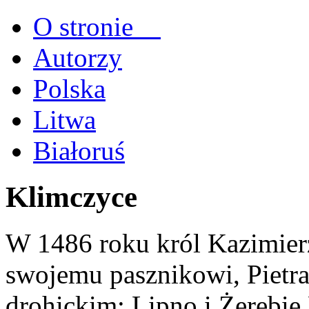
O stronie
Autorzy
Polska
Litwa
Białoruś
Klimczyce
W 1486 roku król Kazimierz
swojemu pasznikowi, Pietra
drohickim: Lipno i Żerebie 