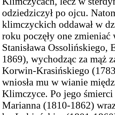
Klimczycach, lecz w sterdy
odziedziczył po ojcu. Natom
klimczyckich oddawał w dz
roku poczęły one zmieniać w
Stanisława Ossolińskiego, 
1869), wychodząc za mąż z
Korwin-Krasińskiego (1783
wniosła mu w wianie międz
Klimczyce. Po jego śmierc
Marianna (1810-1862) wra