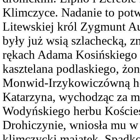
Klimczyce. Nadanie to pot
Litewskiej król Zygmunt A
były już wsią szlachecką, z
rękach Adama Kosińskiego 
kasztelana podlaskiego, żo
Monwid-Irzykowiczówną her
Katarzyna, wychodząc za m
Wodyńskiego herbu Kościes
Drohiczynie, wniosła mu w
klimczycki majątek. Spadko