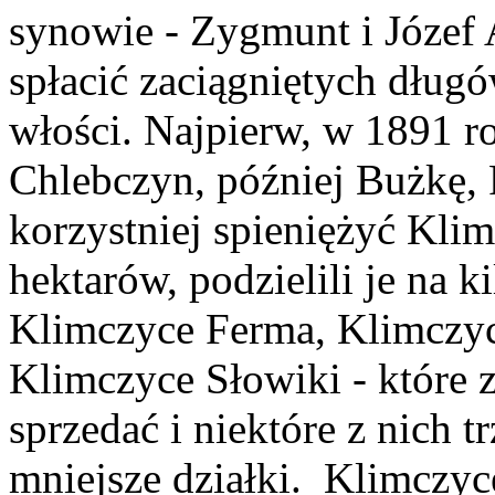
synowie - Zygmunt i Józef 
spłacić zaciągniętych dług
włości. Najpierw, w 1891 ro
Chlebczyn, później Bużkę,
korzystniej spieniężyć Kli
hektarów, podzielili je na 
Klimczyce Ferma, Klimczyc
Klimczyce Słowiki - które z
sprzedać i niektóre z nich t
mniejsze działki. Klimczyc