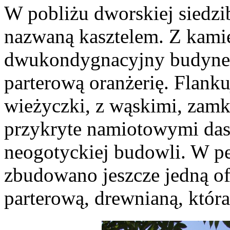
W pobliżu dworskiej siedzi
nazwaną kasztelem. Z kami
dwukondygnacyjny budynek
parterową oranżerię. Flank
wieżyczki, z wąskimi, zam
przykryte namiotowymi da
neogotyckiej budowli. W pe
zbudowano jeszcze jedną of
parterową, drewnianą, która