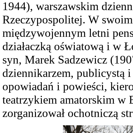
1944), warszawskim dzienni
Rzeczypospolitej. W swoim
międzywojennym letni pensjo
działaczką oświatową i w Ł
syn, Marek Sadzewicz (1907
dziennikarzem, publicystą 
opowiadań i powieści, kiero
teatrzykiem amatorskim w 
zorganizował ochotniczą str