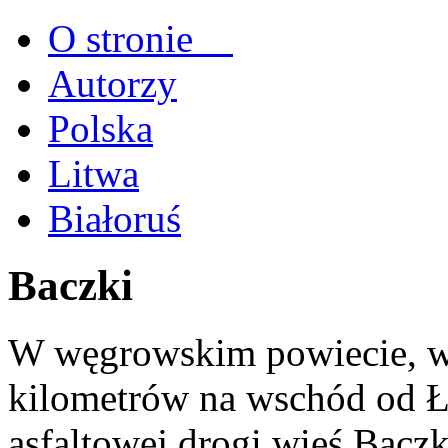
O stronie
Autorzy
Polska
Litwa
Białoruś
Baczki
W węgrowskim powiecie, w 
kilometrów na wschód od Ł
asfaltowej drogi wieś Baczk