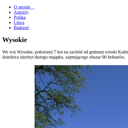
O stronie
Autorzy
Polska
Litwa
Białoruś
Wysokie
We wsi Wysokie, położonej 7 km na zachód od gminnej wioski Kalin
dziedzica niezbyt dużego majątku, zajmującego obszar 90 hektarów.