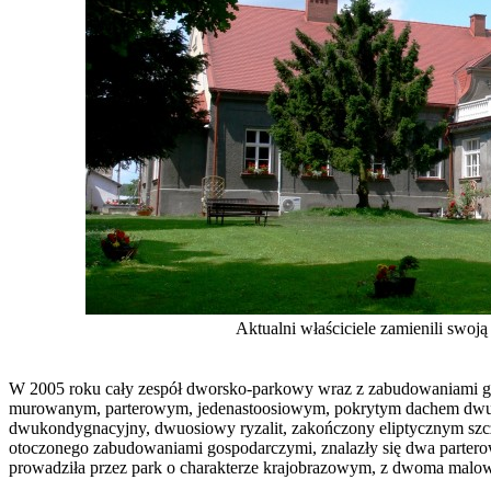
Aktualni właściciele zamienili swoj
W 2005 roku cały zespół dworsko-parkowy wraz z zabudowaniami go
murowanym, parterowym, jedenastoosiowym, pokrytym dachem dwuspad
dwukondygnacyjny, dwuosiowy ryzalit, zakończony eliptycznym szczy
otoczonego zabudowaniami gospodarczymi, znalazły się dwa partero
prowadziła przez park o charakterze krajobrazowym, z dwoma malo