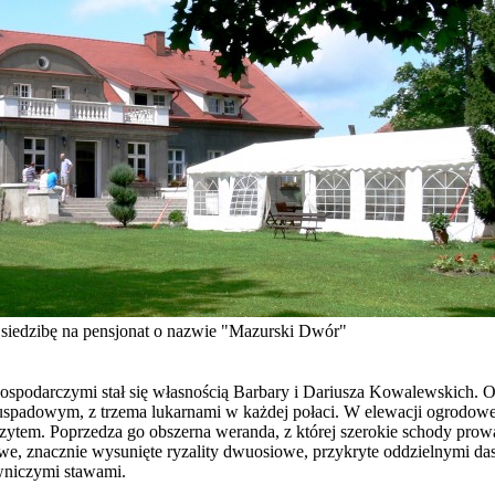
ą siedzibę na pensjonat o nazwie "Mazurski Dwór"
spodarczymi stał się własnością Barbary i Dariusza Kowalewskich. O
owym, z trzema lukarnami w każdej połaci. W elewacji ogrodowej, s
tem. Poprzedza go obszerna weranda, z której szerokie schody prowa
we, znacznie wysunięte ryzality dwuosiowe, przykryte oddzielnymi d
wniczymi stawami.