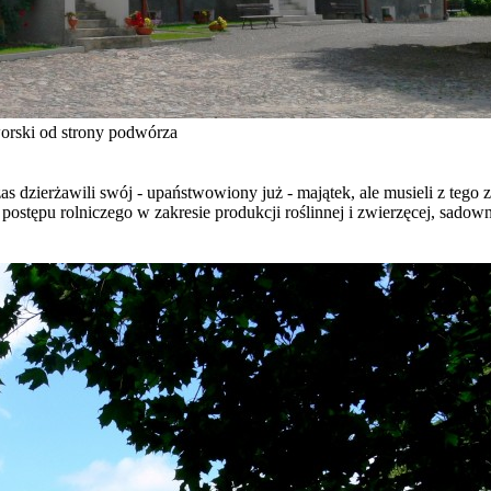
rski od strony podwórza
zas dzierżawili swój - upaństwowiony już - majątek, ale musieli z te
ostępu rolniczego w zakresie produkcji roślinnej i zwierzęcej, sadow