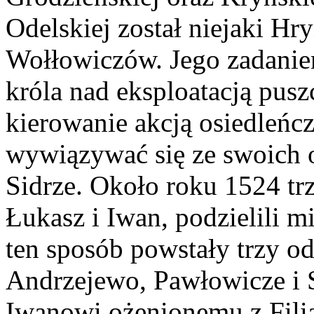
Odelskiej został niejaki Hr
Wołłowiczów. Jego zadanie
króla nad eksploatacją pus
kierowanie akcją osiedleńcz
wywiązywać się ze swoich o
Sidrze. Około roku 1524 tr
Łukasz i Iwan, podzielili m
ten sposób powstały trzy o
Andrzejewo, Pawłowicze i 
Iwanowi ożenionemu z Filią