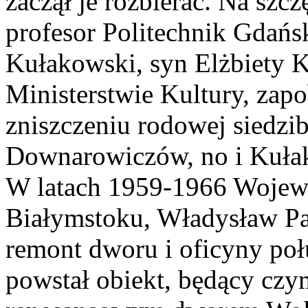
zaczął je rozbierać. Na szcz
profesor Politechnik Gdańs
Kułakowski, syn Elżbiety K
Ministerstwie Kultury, zap
zniszczeniu rodowej siedz
Downarowiczów, no i Kuła
W latach 1959-1966 Wojew
Białymstoku, Władysław Pa
remont dworu i oficyny poł
powstał obiekt, będący cz