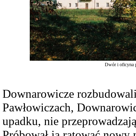
Dwór i oficyna 
Downarowicze rozbudowali 
Pawłowiczach, Downarowicze
upadku, nie przeprowadzaj
Próbował ją ratować nowy 