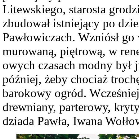
Litewskiego, starosta grodzi
zbudował istniejący po dzi
Pawłowiczach. Wzniósł go 
murowaną, piętrową, w ren
owych czasach modny był j
później, żeby chociaż troch
barokowy ogród. Wcześniej
drewniany, parterowy, kry
dziada Pawła, Iwana Wołłow