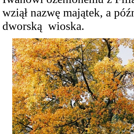
wziął nazwę majątek, a późn
dworską wioska.