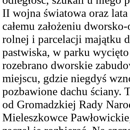
II wojna światowa oraz lat
całemu założeniu dworsko
rolnej i parcelacji majątk
pastwiska, w parku wycięto
rozebrano dworskie zabudow
miejscu, gdzie niegdyś wzno
pozbawione dachu ściany. T
od Gromadzkiej Rady Naro
Mieleszkowce Pawłowickie,