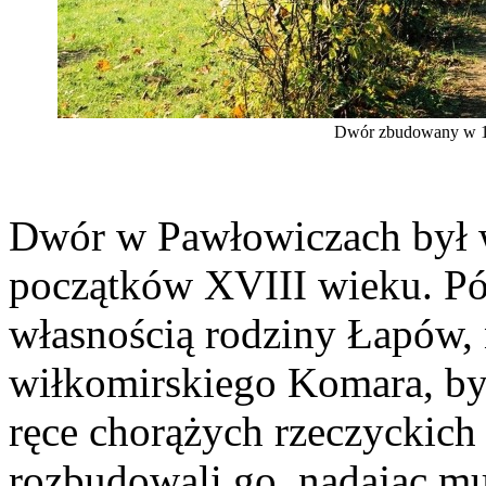
Dwór zbudowany w 16
Dwór w Pawłowiczach był 
początków XVIII wieku. Późn
własnością rodziny Łapów, 
wiłkomirskiego Komara, by
ręce chorążych rzeczyckich
rozbudowali go, nadając m