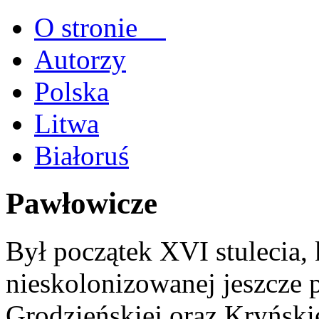
O stronie
Autorzy
Polska
Litwa
Białoruś
Pawłowicze
Był początek XVI stulecia,
nieskolonizowanej jeszcze 
Grodzieńskiej oraz Kryńskie