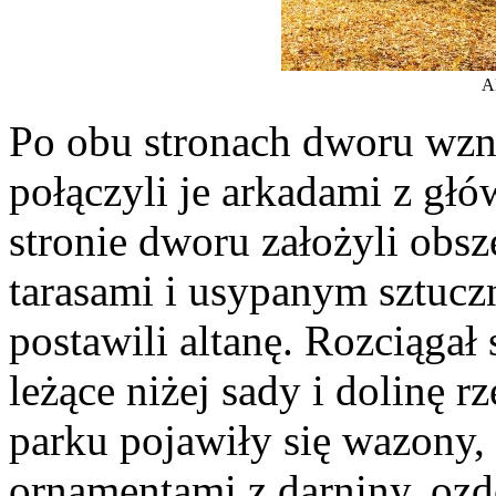
A
Po obu stronach dworu wzn
połączyli je arkadami z g
stronie dworu założyli obs
tarasami i usypanym sztucz
postawili altanę. Rozciągał 
leżące niżej sady i dolinę 
parku pojawiły się wazony, 
ornamentami z darniny, ozd