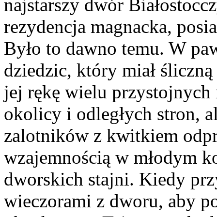
najstarszy dwór Białostoccz
rezydencja magnacka, posia
Było to dawno temu. W paw
dziedzic, który miał śliczn
jej rękę wielu przystojnyc
okolicy i odległych stron, 
zalotników z kwitkiem odpr
wzajemnością w młodym ko
dworskich stajni. Kiedy pr
wieczorami z dworu, aby po