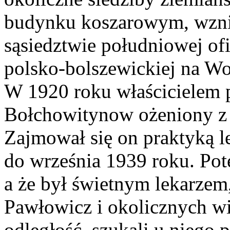
budynku koszarowym, wzni
sąsiedztwie południowej of
polsko-bolszewickiej na W
W 1920 roku właścicielem p
Bołchowitynow ożeniony z 
Zajmował się on praktyką l
do września 1939 roku. Pot
a że był świetnym lekarzem
Pawłowicz i okolicznych wi
odległość, szukali u niego