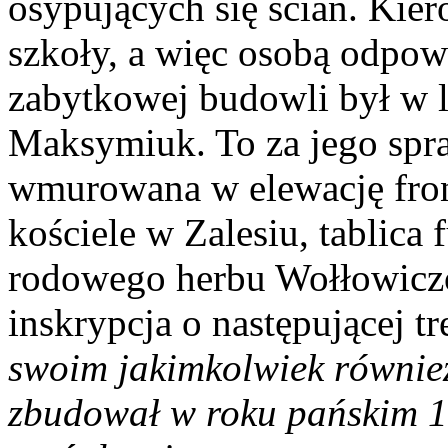
osypujących się ścian. Kie
szkoły, a więc osobą odpow
zabytkowej budowli był w 
Maksymiuk. To za jego spr
wmurowana w elewację fro
kościele w Zalesiu, tablica
rodowego herbu Wołłowiczów
inskrypcja o następującej tr
swoim jakimkolwiek równie
zbudował w roku pańskim 16