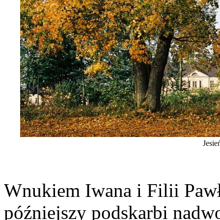
Jesi
Wnukiem Iwana i Filii Paw
późniejszy podskarbi nadw