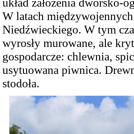
układ założenia dworsko-o
W latach międzywojennych
Niedźwieckiego. W tym cza
wyrosły murowane, ale kryt
gospodarcze: chlewnia, spic
usytuowana piwnica. Drewni
stodoła.