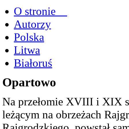
O stronie
Autorzy
Polska
Litwa
Białoruś
Opartowo
Na przełomie XVIII i XIX s
leżącym na obrzeżach Rajg
Rajgrodzkiego, powstał sam