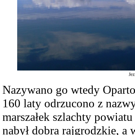
Jez
Nazywano go wtedy Opartow
160 laty odrzucono z nazw
marszałek szlachty powiatu 
nabył dobra rajgrodzkie, a