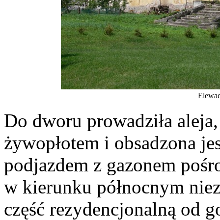
Elewac
Do dworu prowadziła aleja
żywopłotem i obsadzona je
podjazdem z gazonem pośro
w kierunku północnym niezb
część rezydencjonalną od g