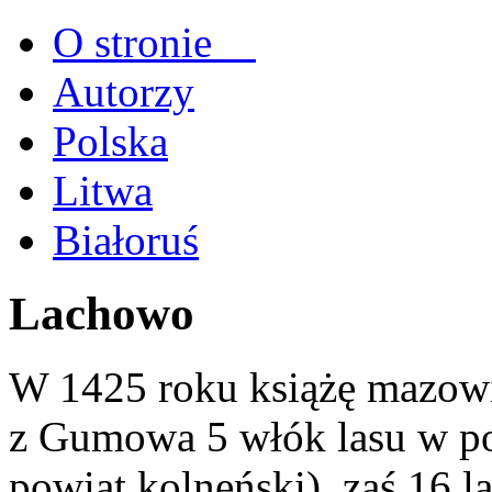
O stronie
Autorzy
Polska
Litwa
Białoruś
Lachowo
W 1425 roku książę mazowi
z Gumowa 5 włók lasu w po
powiat kolneński), zaś 16 l