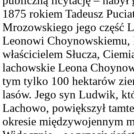
publiczną licytację – naby
1875 rokiem Tadeusz Pucia
Mrozowskiego jego część L
Leonowi Choynowskiemu, k
właścicielem Słucza, Ciemi
lachowskie Leona Choynows
tym tylko 100 hektarów ziem
lasów. Jego syn Ludwik, kt
Lachowo, powiększył tamtej
okresie międzywojennym mi