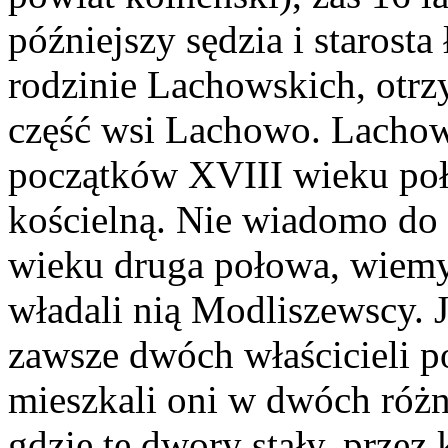
późniejszy sędzia i starosta
rodzinie Lachowskich, otrz
część wsi Lachowo. Lachows
początków XVIII wieku po
kościelną. Nie wiadomo do
wieku druga połowa, wiemy
władali nią Modliszewscy. J
zawsze dwóch właścicieli p
mieszkali oni w dwóch róż
gdzie te dwory stały, przez