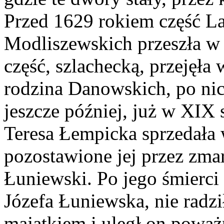
Przed 1629 rokiem część L
Modliszewskich przeszła w
część, szlachecką, przejęł
rodzina Danowskich, po nic
jeszcze później, już w XIX 
Teresa Łempicka sprzedała 
pozostawione jej przez zma
Łuniewski. Po jego śmierc
Józefa Łuniewska, nie radzi
majątkiem i uległ on powa