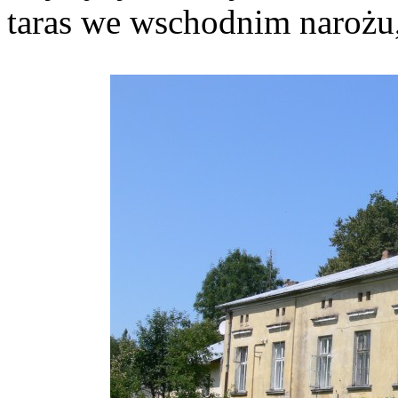
taras we wschodnim naroż