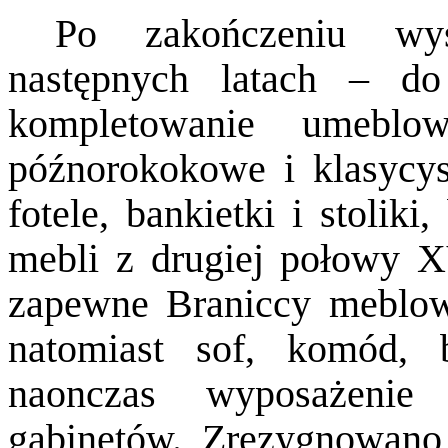
Po zakończeniu wy
następnych latach – d
kompletowanie umeblo
późnorokokowe i klasycyst
fotele, bankietki i stolik
mebli z drugiej połowy XV
zapewne Braniccy meblowa
natomiast sof, komód, b
naonczas wyposażenie
gabinetów. Zrezygnowano