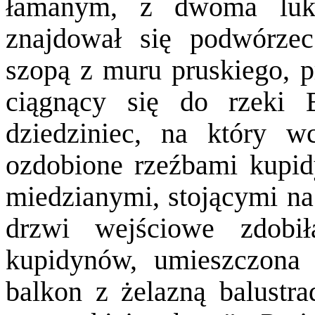
łamanym, z dwoma luka
znajdował się podwórze
szopą z muru pruskiego, p
ciągnący się do rzeki 
dziedziniec, na który w
ozdobione rzeźbami kupi
miedzianymi, stojącymi n
drzwi wejściowe zdobi
kupidynów, umieszczona 
balkon z żelazną balustr