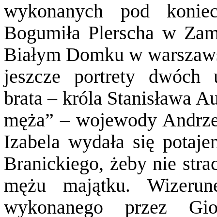
wykonanych pod koniec
Bogumiła Plerscha w Za
Białym Domku w warszawsk
jeszcze portrety dwóch 
brata – króla Stanisława A
męża” – wojewody Andrze
Izabela wydała się potaj
Branickiego, żeby nie str
mężu majątku. Wizerune
wykonanego przez Gio