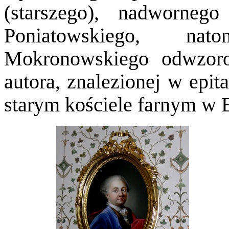
(starszego), nadworneg
Poniatowskiego, nat
Mokronowskiego odwzoro
autora, znalezionej w epita
starym kościele farnym w 