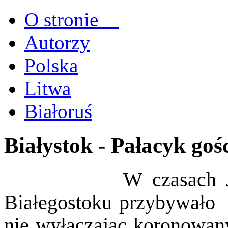
O stronie
Autorzy
Polska
Litwa
Białoruś
Białystok - Pałacyk goś
W czasach 
Białegostoku przybywało w
nie wyłączając koronowany