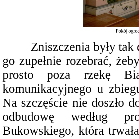
Pokój ogrod
Zniszczenia były tak duż
go zupełnie rozebrać, żeb
prosto poza rzekę Bi
komunikacyjnego u zbiegu
Na szczęście nie doszło d
odbudowę według proj
Bukowskiego, która trwała 