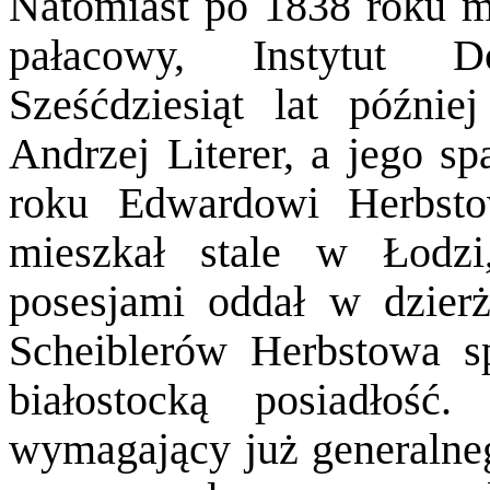
Natomiast po 1838 roku mi
pałacowy, Instytut D
Sześćdziesiąt lat późnie
Andrzej Literer, a jego s
roku Edwardowi Herbsto
mieszkał stale w Łodzi
posesjami oddał w dzie
Scheiblerów Herbstowa s
białostocką posiadłoś
wymagający już generalneg