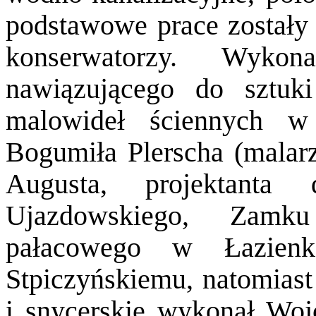
podstawowe prace zostały 
konserwatorzy. Wykon
nawiązującego do sztuki
malowideł ściennych w
Bogumiła Plerscha (
malar
Augusta, projektanta
Ujazdowskiego, Zamk
pałacowego w Łazienk
Stpiczyńskiemu, natomiast 
i snycerskie wykonał Woj