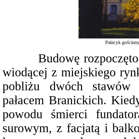
Pałacyk gościnny
Budowę rozpoczęto prz
wiodącej z miejskiego ryn
pobliżu dwóch stawów b
pałacem Branickich. Kied
powodu śmierci fundator
surowym, z facjatą i bal