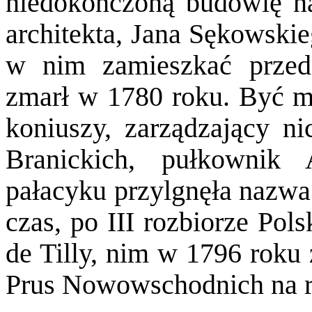
niedokończoną budowlę n
architekta, Jana Sękowski
w nim zamieszkać przed
zmarł w 1780 roku. Być mo
koniuszy, zarządzający 
Branickich, pułkownik
pałacyku przylgnęła nazwa
czas, po III rozbiorze Pol
de Tilly, nim w 1796 roku
Prus Nowowschodnich na re