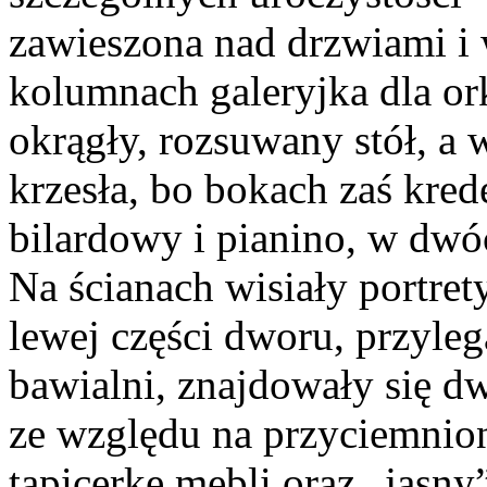
zawieszona nad drzwiami i
kolumnach galeryjka dla orki
okrągły, rozsuwany stół, a 
krzesła, bo bokach zaś krede
bilardowy i pianino, w dwóc
Na ścianach wisiały portre
lewej części dworu, przyleg
bawialni, znajdowały się d
ze względu na przyciemnione
tapicerkę mebli oraz „jasny