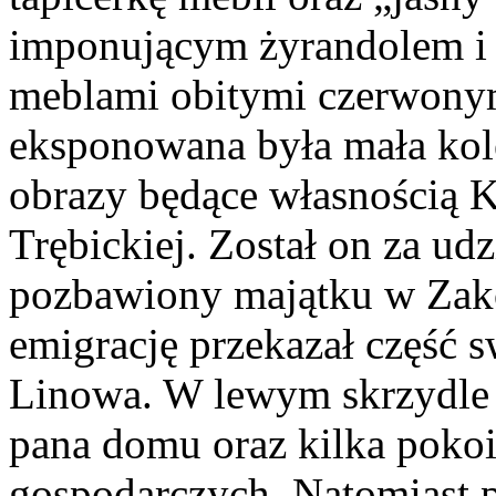
imponującym żyrandolem i
meblami obitymi czerwonym
eksponowana była mała kole
obrazy będące własnością K
Trębickiej. Został on za u
pozbawiony majątku w Zakoz
emigrację przekazał część s
Linowa. W lewym skrzydle z
pana domu oraz kilka poko
gospodarczych. Natomiast 