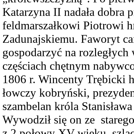
Katarzyna II nadała dobra 
feldmarszałkowi Piotrowi 
Zadunajskiemu. Faworyt car
gospodarzyć na rozległych 
częściach chętnym nabywco
1806 r. Wincenty Trębicki 
łowczy kobryński, prezyde
szambelan króla Stanisława
Wywodził się on ze stare
z 2 połowy XV wieku, szlac