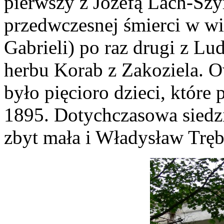
pierwszy z Józefą Lach-Szy
przedwczesnej śmierci w wi
Gabrieli) po raz drugi z 
herbu Korab z Zakoziela. 
było pięcioro dzieci, które 
1895. Dotychczasowa siedzi
zbyt mała i Władysław Tręb