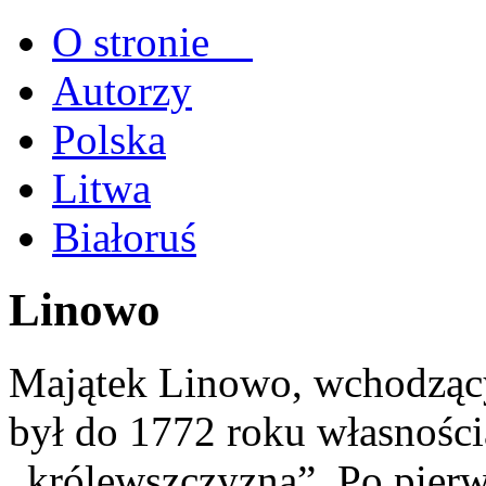
O stronie
Autorzy
Polska
Litwa
Białoruś
Linowo
Majątek Linowo, wchodzący
był do 1772 roku własnością
„królewszczyzną”. Po pierw