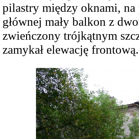
pilastry między oknami, na 
głównej mały balkon z dw
zwieńczony trójkątnym szc
zamykał elewację frontową.