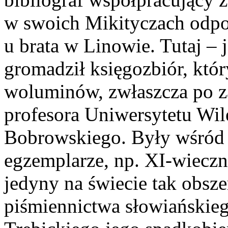
w swoich Mikityczach odp
u brata w Linowie. Tutaj –
gromadził księgozbiór, który
woluminów, zwłaszcza po za
profesora Uniwersytetu Wil
Bobrowskiego. Były wśród 
egzemplarze, np. XI-wieczn
jedyny na świecie tak obsz
piśmiennictwa słowiańskie