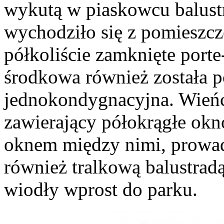
wykutą w piaskowcu balustr
wychodziło się z pomieszcze
półkoliście zamknięte porte
środkowa również została p
jednokondygnacyjna. Wieńcz
zawierający półokrągłe ok
oknem między nimi, prowad
również tralkową balustradą
wiodły wprost do parku.