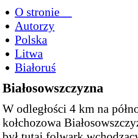
O stronie
Autorzy
Polska
Litwa
Białoruś
Białosowszczyzna
W odległości 4 km na półno
kołchozowa Białosowszczyz
był tutaj folwark wchodząc