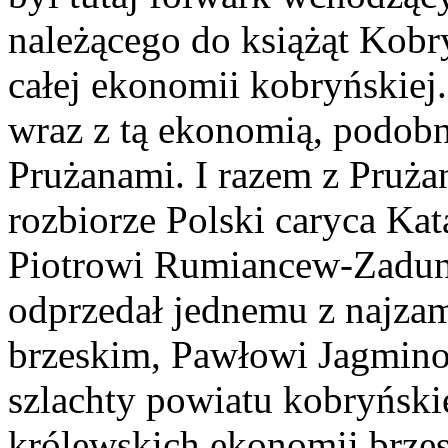
należącego do książąt Kobr
całej ekonomii kobryńskiej.
wraz z tą ekonomią, podobni
Prużanami. I razem z Prużan
rozbiorze Polski caryca Kat
Piotrowi Rumiancew-Zaduna
odprzedał jednemu z najza
brzeskim, Pawłowi Jagmino
szlachty powiatu kobryński
królewskich ekonomii brze