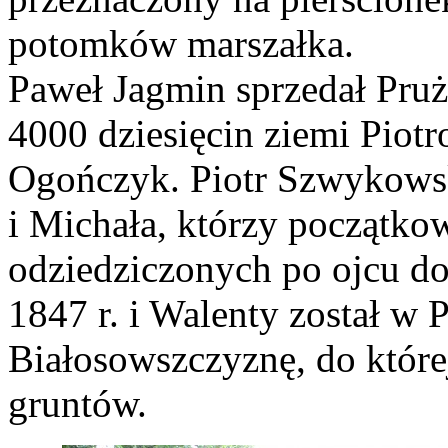
potomków marszałka.
Paweł Jagmin sprzedał Pru
4000 dziesięcin ziemi Pio
Ogończyk. Piotr Szwykows
i Michała, którzy początko
odziedziczonych po ojcu dob
1847 r. i Walenty został w 
Białosowszczyznę, do której
gruntów.