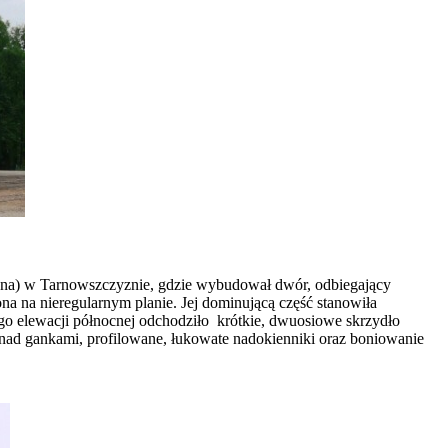
o syna) w Tarnowszczyznie, gdzie wybudował dwór, odbiegający
a na nieregularnym planie. Jej dominującą część stanowiła
 elewacji północnej odchodziło krótkie, dwuosiowe skrzydło
y nad gankami, profilowane, łukowate nadokienniki oraz boniowanie