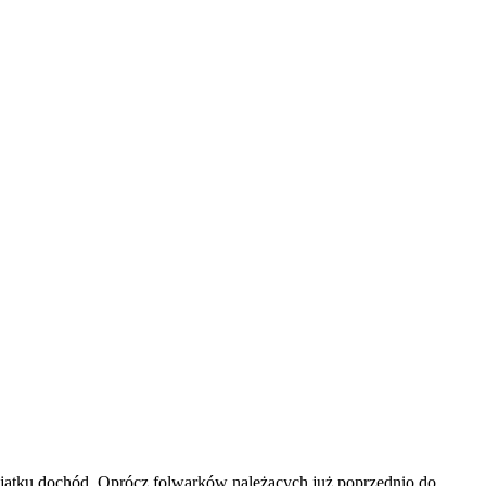
ajątku dochód. Oprócz folwarków należących już poprzednio do