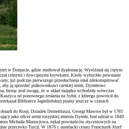
tet w Dorpacie, gdzie studiował dyplomację. Wyróżniał się ciętym
darzał celnymi i dowcipnymi ksywkami. Kiedy wybuchło powstanie
wany, już podczas pierwszego przesłuchania miał zdekonspirować
, aby ją sprzedać pułkownikowi carskiej armii, Dymitrowi
na, biorąc pod uwagę, że w skład majątku wchodziły wówczas
 Kaszyca od ponownego zesłania na Sybir, z którego powrócił do
zekazał Bibliotece Jagiellońskiej pisany jeszcze w czasach
dotarli do Rosji. Dziadek Demetriusza, Georgi Mawros był w 1785
cy jako oficer armii rosyjskiej imienia Dymitr, brał udział w 1849
ernatora Michaiła Murawjowa, nękał powstańców styczniowych na
e przeciwko Turcji. W 1876 r. austriacki cesarz Franciszek Józef