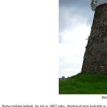
Hol
Najwcześniej jednak, bo już w 1867 roku, zbudował przy kościele 