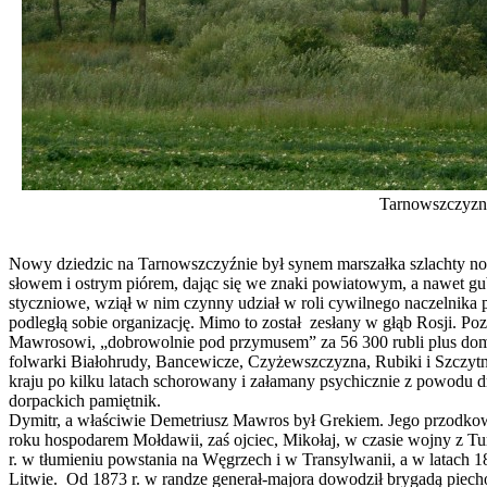
Tarnowszczyzna
Nowy dziedzic na Tarnowszczyźnie był synem marszałka szlachty now
słowem i ostrym piórem, dając się we znaki powiatowym, a nawet g
styczniowe, wziął w nim czynny udział w roli cywilnego naczelnika
podległą sobie organizację. Mimo to został zesłany w głąb Rosji. P
Mawrosowi, „dobrowolnie pod przymusem” za 56 300 rubli plus dom
folwarki Białohrudy, Bancewicze, Czyżewszczyzna, Rubiki i Szczytni
kraju po kilku latach schorowany i załamany psychicznie z powodu d
dorpackich pamiętnik.
Dymitr, a właściwie Demetriusz Mawros był Grekiem. Jego przodkow
roku hospodarem Mołdawii, zaś ojciec, Mikołaj, w czasie wojny z Tu
r. w tłumieniu powstania na Węgrzech i w Transylwanii, a w latach
Litwie. Od 1873 r. w randze generał-majora dowodził brygadą piecho