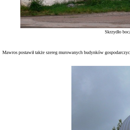
Skrzydło boc
Mawros postawił także szereg murowanych budynków gospodarczych, w