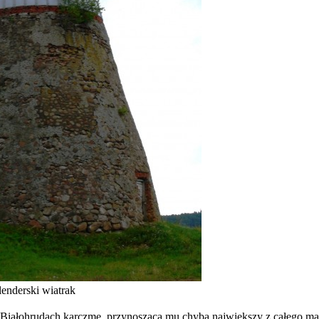
enderski wiatrak
w Białohrudach karczmę, przynoszącą mu chyba największy z całego m