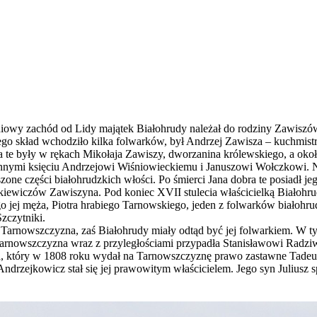
owy zachód od Lidy majątek Białohrudy należał do rodziny Zawiszów,
o skład wchodziło kilka folwarków, był Andrzej Zawisza – kuchmistrz 
 te były w rękach Mikołaja Zawiszy, dworzanina królewskiego, a około
innymi księciu Andrzejowi Wiśniowieckiemu i Januszowi Wołczkowi. N
ne części białohrudzkich włości. Po śmierci Jana dobra te posiadł jeg
kiewiczów Zawiszyna. Pod koniec XVII stulecia właścicielką Białohrud
 jej męża, Piotra hrabiego Tarnowskiego, jeden z folwarków białohr
zczytniki.
 Tarnowszczyzna, zaś Białohrudy miały odtąd być jej folwarkiem. W t
 Tarnowszczyzna wraz z przyległościami przypadła Stanisławowi Radzi
a, który w 1808 roku wydał na Tarnowszczyznę prawo zastawne Tadeu
ndrzejkowicz stał się jej prawowitym właścicielem. Jego syn Juliusz