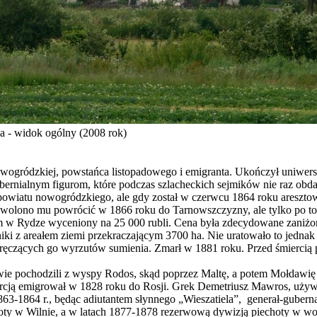
 - widok ogólny (2008 rok)
ogródzkiej, powstańca listopadowego i emigranta. Ukończył uniwersy
ubernialnym figurom, które podczas szlacheckich sejmików nie raz ob
 powiatu nowogródzkiego, ale gdy został w czerwcu 1864 roku areszto
ozwolono mu powrócić w 1866 roku do Tarnowszczyzny, ale tylko po to
 w Rydze wyceniony na 25 000 rubli. Cena była zdecydowane zaniżo
ki z areałem ziemi przekraczającym 3700 ha. Nie uratowało to jednak
ręczących go wyrzutów sumienia. Zmarł w 1881 roku. Przed śmiercią pr
ie pochodzili z wyspy Rodos, skąd poprzez Maltę, a potem Mołdawię 
rcją emigrował w 1828 roku do Rosji. Grek Demetriusz Mawros, używają
 1863-1864 r., będąc adiutantem słynnego „Wieszatiela”, generał-gub
ty w Wilnie, a w latach 1877-1878 rezerwową dywizją piechoty w wojni