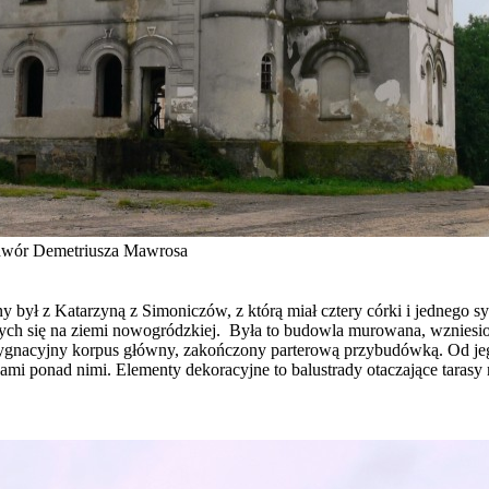
dwór Demetriusza Mawrosa
ny był z Katarzyną z Simoniczów, z którą miał cztery córki i jedneg
cych się na ziemi nowogródzkiej. Była to budowla murowana, wzniesion
nacyjny korpus główny, zakończony parterową przybudówką. Od jego
sami ponad nimi. Elementy dekoracyjne to balustrady otaczające taras