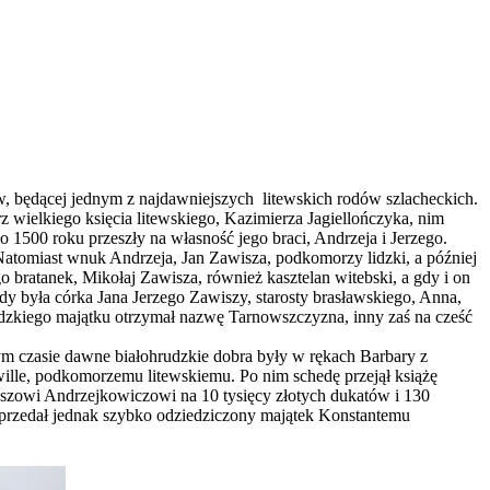
 będącej jednym z najdawniejszych litewskich rodów szlacheckich.
wielkiego księcia litewskiego, Kazimierza Jagiellończyka, nim
 1500 roku przeszły na własność jego braci, Andrzeja i Jerzego.
atomiast wnuk Andrzeja, Jan Zawisza, podkomorzy lidzki, a później
o bratanek, Mikołaj Zawisza, również kasztelan witebski, a gdy i on
y była córka Jana Jerzego Zawiszy, starosty brasławskiego, Anna,
udzkiego majątku otrzymał nazwę Tarnowszczyzna, inny zaś na cześć
ym czasie dawne białohrudzkie dobra były w rękach Barbary z
wille, podkomorzemu litewskiemu. Po nim schedę przejął książę
szowi Andrzejkowiczowi na 10 tysięcy złotych dukatów i 130
 sprzedał jednak szybko odziedziczony majątek Konstantemu