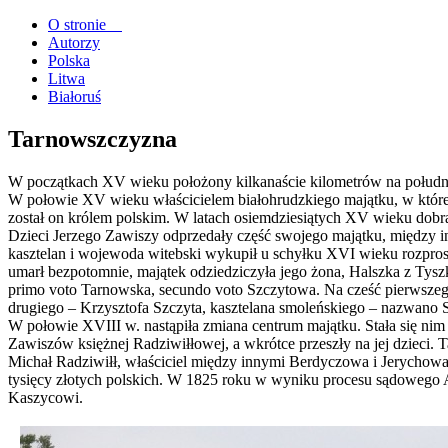
O stronie
Autorzy
Polska
Litwa
Białoruś
Tarnowszczyzna
W początkach XV wieku położony kilkanaście kilometrów na południ
W połowie XV wieku właścicielem białohrudzkiego majątku, w któreg
został on królem polskim. W latach osiemdziesiątych XV wieku dobra
Dzieci Jerzego Zawiszy odprzedały część swojego majątku, między 
kasztelan i wojewoda witebski wykupił u schyłku XVI wieku rozproszo
umarł bezpotomnie, majątek odziedziczyła jego żona, Halszka z Tysz
primo voto Tarnowska, secundo voto Szczytowa. Na cześć pierwszego
drugiego – Krzysztofa Szczyta, kasztelana smoleńskiego – nazwano S
W połowie XVIII w. nastąpiła zmiana centrum majątku. Stała się nim
Zawiszów księżnej Radziwiłłowej, a wkrótce przeszły na jej dzieci.
Michał Radziwiłł, właściciel między innymi Berdyczowa i Jerychow
tysięcy złotych polskich. W 1825 roku w wyniku procesu sądowego A
Kaszycowi.