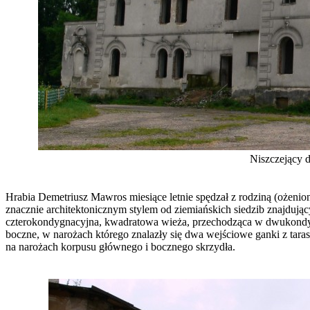
Niszczejący 
Hrabia Demetriusz Mawros miesiące letnie spędzał z rodziną (ożenio
znacznie architektonicznym stylem od ziemiańskich siedzib znajdują
czterokondygnacyjna, kwadratowa wieża, przechodząca w dwukondyg
boczne, w narożach którego znalazły się dwa wejściowe ganki z tara
na narożach korpusu głównego i bocznego skrzydła.