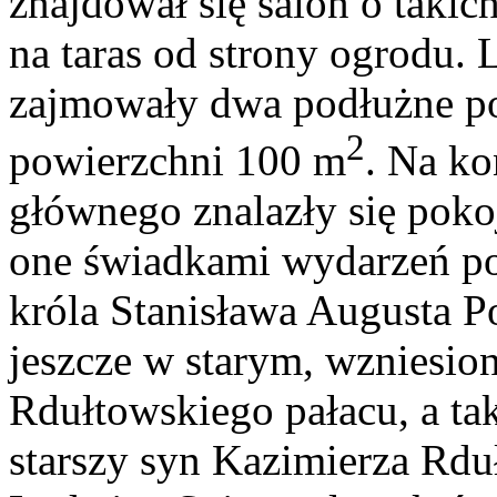
znajdował się salon o taki
na taras od strony ogrodu. 
zajmowały dwa podłużne pok
2
powierzchni 100 m
. Na ko
głównego znalazły się poko
one świadkami wydarzeń pod
króla Stanisława Augusta 
jeszcze w starym, wzniesi
Rdułtowskiego pałacu, a ta
starszy syn Kazimierza Rdu