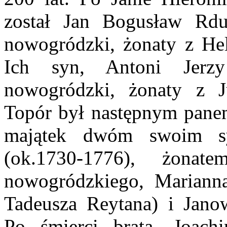
został Jan Bogusław Rduł
nowogródzki, żonaty z He
Ich syn, Antoni Jerzy
nowogródzki, żonaty z J
Topór był następnym pane
majątek dwóm swoim sy
(ok.1730-1776), żona
nowogródzkiego, Marianną
Tadeusza Reytana) i Jano
Po śmierci brata, Joach