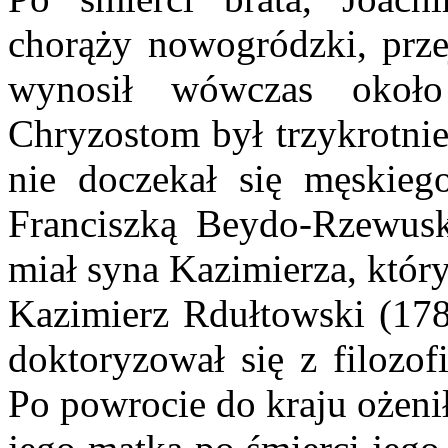
chorąży nowogródzki, przej
wynosił wówczas około
Chryzostom był trzykrotnie
nie doczekał się męskiego
Franciszką Beydo-Rzewus
miał syna Kazimierza, któr
Kazimierz Rdułtowski (178
doktoryzował się z filozof
Po powrocie do kraju ożenił