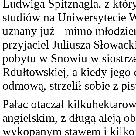
Ludwiga Spitznagla, z który
studiów na Uniwersytecie 
uznany już - mimo młodzień
przyjaciel Juliusza Słowack
pobytu w Snowiu w siostrz
Rdułtowskiej, a kiedy jego 
odmową, strzelił sobie z pi
Pałac otaczał kilkuhektaro
angielskim, z długą aleją o
wykopanym stawem i kilkom