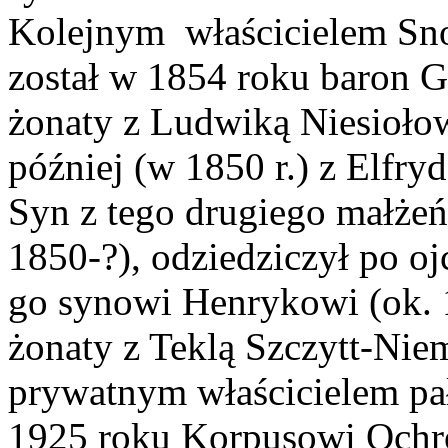
Kolejnym właścicielem Sn
został w 1854 roku baron 
żonaty z Ludwiką Niesioło
później (w 1850 r.) z Elfry
Syn z tego drugiego małżeń
1850-?), odziedziczył po oj
go synowi Henrykowi (ok. 
żonaty z Teklą Szczytt-Nie
prywatnym właścicielem pa
1925 roku Korpusowi Ochro