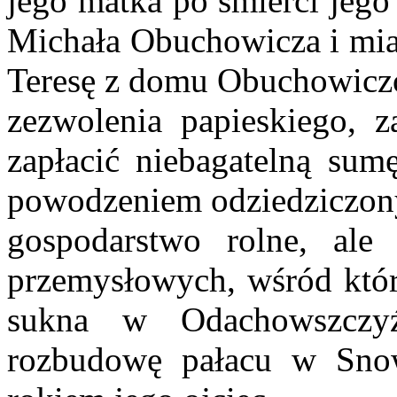
jego matka po śmierci jego
Michała Obuchowicza i miał
Teresę z domu Obuchowiczó
zezwolenia papieskiego, 
zapłacić niebagatelną sumę
powodzeniem odziedziczony
gospodarstwo rolne, ale
przemysłowych, wśród któr
sukna w Odachowszczyź
rozbudowę pałacu w Snow