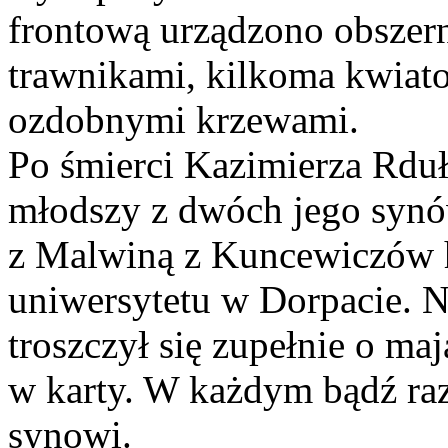
frontową urządzono obszer
trawnikami, kilkoma kwia
ozdobnymi krzewami.
Po śmierci Kazimierza Rdu
młodszy z dwóch jego synó
z Malwiną z Kuncewiczów 
uniwersytetu w Dorpacie. Ni
troszczył się zupełnie o ma
w karty. W każdym bądź raz
synowi.