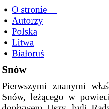
O stronie
Autorzy
Polska
Litwa
Białoruś
Snów
Pierwszymi znanymi właśc
Snów, leżącego w powiec
dopływem Uszy, byli Radz