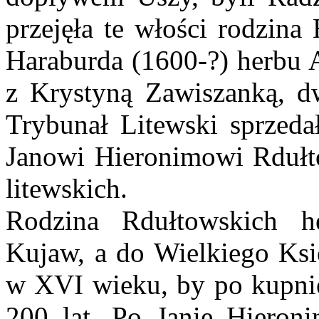
przejęła te włości rodzin
Haraburda (1600-?) herbu 
z Krystyną Zawiszanką, dw
Trybunał Litewski sprzed
Janowi Hieronimowi Rdułt
litewskich.
Rodzina Rdułtowskich h
Kujaw, a do Wielkiego Księ
w XVI wieku, by po kupni
200 lat. Po Janie Hieron