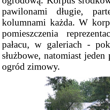
ogrodową. Korpus środkow
pawilonami długie, part
kolumnami każda. W korp
pomieszczenia reprezenta
pałacu, w galeriach - pok
służbowe, natomiast jeden
ogród zimowy.