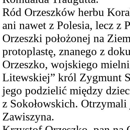
Ród Orzeszków herbu Korab
ani nawet z Polesia, lecz z 
Orzeszki położonej na Ziem
protoplastę, znanego z dok
Orzeszko, wojskiego mieln
Litewskiej” król Zygmunt S
jego podzielić między dzie
z Sokołowskich. Otrzymali 
Zawiszyna.
Krzystof Orzeszko, pan na 