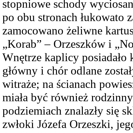
stopniowe schody wyciosan
po obu stronach łukowato 
zamocowano żeliwne kartus
„Korab” – Orzeszków i „N
Wnętrze kaplicy posiadało k
główny i chór odlane zost
witraże; na ścianach powie
miała być również rodzinn
podziemiach znalazły się sk
zwłoki Józefa Orzeszki, je