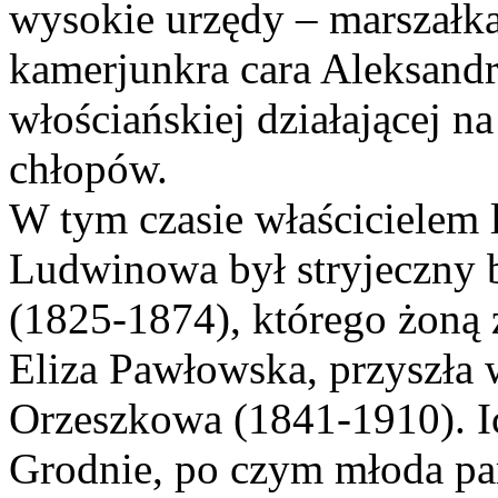
wysokie urzędy – marszałka
kamerjunkra cara Aleksandr
włościańskiej działającej n
chłopów.
W tym czasie właścicielem 
Ludwinowa był stryjeczny b
(1825-1874), którego żoną z
Eliza Pawłowska, przyszła w
Orzeszkowa (1841-1910). Ic
Grodnie, po czym młoda par