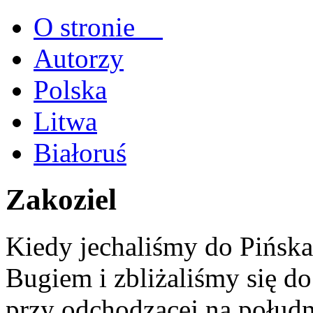
O stronie
Autorzy
Polska
Litwa
Białoruś
Zakoziel
Kiedy jechaliśmy do Pińska
Bugiem i zbliżaliśmy się d
przy odchodzącej na połud