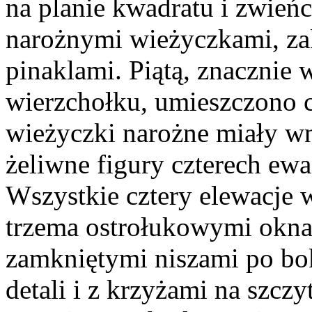
na planie kwadratu i zwieńc
narożnymi wieżyczkami, z
pinaklami. Piątą, znacznie 
wierzchołku, umieszczono 
wieżyczki narożne miały wn
żeliwne figury czterech ewa
Wszystkie cztery elewacje w
trzema ostrołukowymi okn
zamkniętymi niszami po bo
detali i z krzyżami na szcz