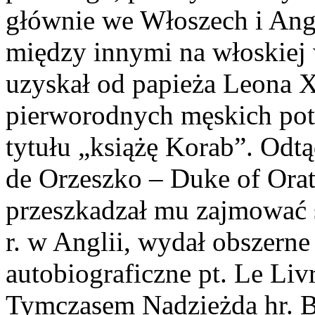
głównie we Włoszech i Angl
między innymi na włoskiej 
uzyskał od papieża Leona XI
pierworodnych męskich po
tytułu „książę Korab”. Odtą
de Orzeszko – Duke of Orati
przeszkadzał mu zajmować s
r. w Anglii, wydał obszerne 
autobiograficzne pt. Le Liv
Tymczasem Nadzieżda hr. 