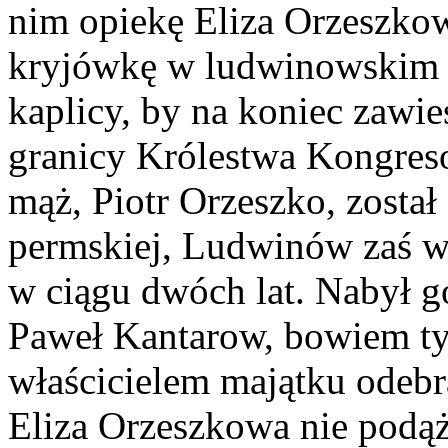
nim opiekę Eliza Orzeszkow
kryjówkę w ludwinowskim d
kaplicy, by na koniec zaw
granicy Królestwa Kongres
mąż, Piotr Orzeszko, został
permskiej, Ludwinów zaś wł
w ciągu dwóch lat. Nabył g
Paweł Kantarow, bowiem tyl
właścicielem majątku odeb
Eliza Orzeszkowa nie podąż