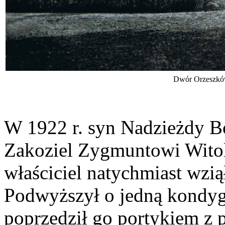
Dwór Orzeszkó
W 1922 r. syn Nadzieżdy Bo
Zakoziel Zygmuntowi Wit
właściciel natychmiast wzi
Podwyższył o jedną kondygn
poprzedził go portykiem z