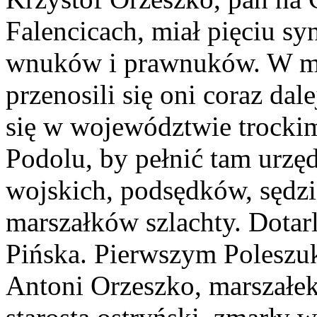
Falencicach, miał pięciu sy
wnuków i prawnuków. W mia
przenosili się oni coraz dal
się w województwie trocki
Podolu, by pełnić tam urzę
wojskich, podsędków, sędzi
marszałków szlachty. Dotarl
Pińska. Pierwszym Poleszuk
Antoni Orzeszko, marszałek