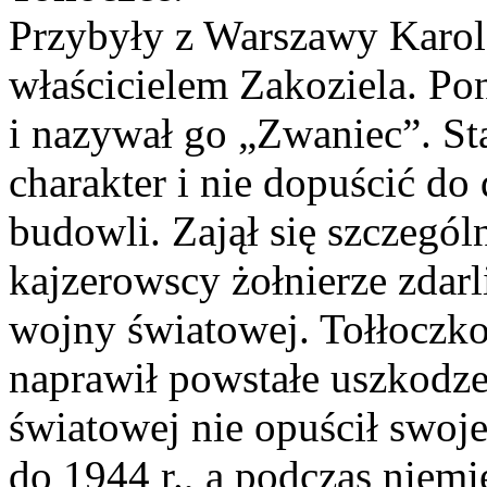
Przybyły z Warszawy Karol 
właścicielem Zakoziela. Po
i nazywał go „Zwaniec”. Sta
charakter i nie dopuścić d
budowli. Zajął się szczególn
kajzerowscy żołnierze zdarl
wojny światowej. Tołłoczk
naprawił powstałe uszkodz
światowej nie opuścił swoj
do 1944 r., a podczas niem