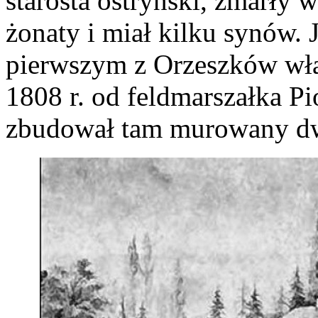
starosta ostryński, zmarły 
żonaty i miał kilku synów. J
pierwszym z Orzeszków wła
1808 r. od feldmarszałka P
zbudował tam murowany d