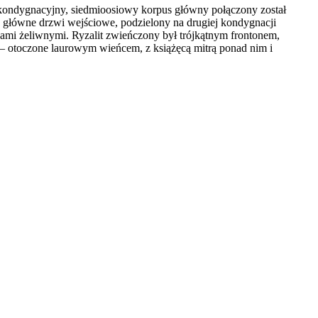
ukondygnacyjny, siedmioosiowy korpus główny połączony został
 główne drzwi wejściowe, podzielony na drugiej kondygnacji
dami żeliwnymi. Ryzalit zwieńczony był trójkątnym frontonem,
 – otoczone laurowym wieńcem, z książęcą mitrą ponad nim i