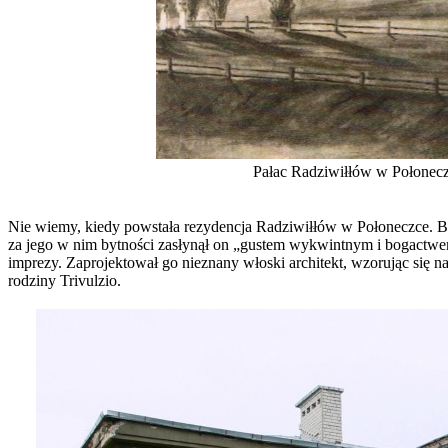
Pałac Radziwiłłów w Połonecz
Nie wiemy, kiedy powstała rezydencja Radziwiłłów w Połoneczce. By
za jego w nim bytności zasłynął on „gustem wykwintnym i bogactwem”
imprezy. Zaprojektował go nieznany włoski architekt, wzorując się
rodziny Trivulzio.