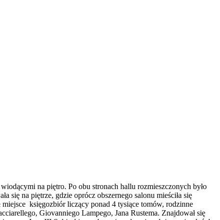
wiodącymi na piętro. Po obu stronach hallu rozmieszczonych było
 się na piętrze, gdzie oprócz obszernego salonu mieściła się
zł miejsce księgozbiór liczący ponad 4 tysiące tomów, rodzinne
 Bacciarellego, Giovanniego Lampego, Jana Rustema. Znajdował się