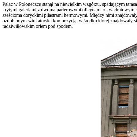
Pałac w Połoneczce stanął na niewielkim wzgórzu, spadającym tara
krytymi galeriami z dwoma parterowymi oficynami o kwadratowym rzu
sześcioma doryckimi pilastrami hermowymi. Między nimi znajdowały 
ozdobionym sztukatorską kompozycją, w środku której znajdowały si
radziwiłłowskim orłem pod spodem.