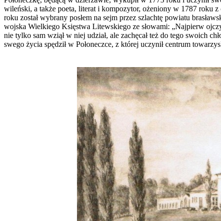
wileński, a także poeta, literat i kompozytor, ożeniony w 1787 rok
roku został wybrany posłem na sejm przez szlachtę powiatu brasławs
wojska Wielkiego Księstwa Litewskiego ze słowami: „Najpierw ojczy
nie tylko sam wziął w niej udział, ale zachęcał też do tego swoich ch
swego życia spędził w Połoneczce, z której uczynił centrum towarzy