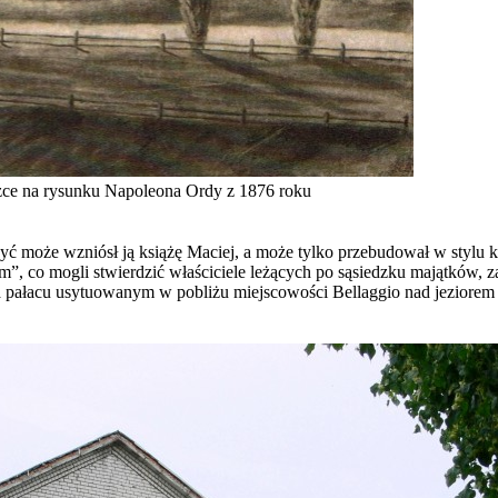
ce na rysunku Napoleona Ordy z 1876 roku
ć może wzniósł ją książę Maciej, a może tylko przebudował w stylu k
, co mogli stwierdzić właściciele leżących po sąsiedzku majątków, za
 na pałacu usytuowanym w pobliżu miejscowości Bellaggio nad jeziore