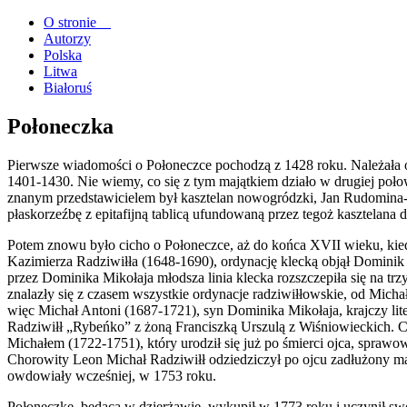
O stronie
Autorzy
Polska
Litwa
Białoruś
Połoneczka
Pierwsze wiadomości o Połoneczce pochodzą z 1428 roku. Należała on
1401-1430. Nie wiemy, co się z tym majątkiem działo w drugiej poł
znanym przedstawicielem był kasztelan nowogródzki, Jan Rudomina
płaskorzeźbę z epitafijną tablicą ufundowaną przez tegoż kasztelana
Potem znowu było cicho o Połoneczce, aż do końca XVII wieku, kiedy
Kazimierza Radziwiłła (1648-1690), ordynację klecką objął Dominik 
przez Dominika Mikołaja młodsza linia klecka rozszczepiła się na tr
znalazły się z czasem wszystkie ordynacje radziwiłłowskie, od Mich
więc Michał Antoni (1687-1721), syn Dominika Mikołaja, krajczy li
Radziwiłł „Rybeńko” z żoną Franciszką Urszulą z Wiśniowieckich. 
Michałem (1722-1751), który urodził się już po śmierci ojca, sprawo
Chorowity Leon Michał Radziwiłł odziedziczył po ojcu zadłużony maj
owdowiały wcześniej, w 1753 roku.
Połoneczkę, będącą w dzierżawie, wykupił w 1773 roku i uczynił sw