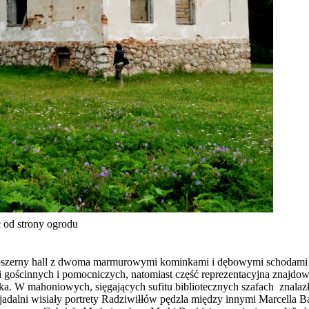
c od strony ogrodu
ię obszerny hall z dwoma marmurowymi kominkami i dębowymi schodami 
gościnnych i pomocniczych, natomiast część reprezentacyjna znajdowała
ioteka. W mahoniowych, sięgających sufitu bibliotecznych szafach znala
i jadalni wisiały portrety Radziwiłłów pędzla między innymi Marcella