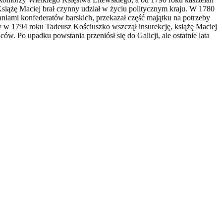
Książę Maciej brał czynny udział w życiu politycznym kraju. W 1780
niami konfederatów barskich, przekazał część majątku na potrzeby
 w 1794 roku Tadeusz Kościuszko wszczął insurekcję, książę Maciej
ów. Po upadku powstania przeniósł się do Galicji, ale ostatnie lata