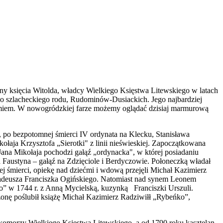
ny księcia Witolda, władcy Wielkiego Księstwa Litewskiego w latach
go szlacheckiego rodu, Rudominów-Dusiackich. Jego najbardziej
imiem. W nowogródzkiej farze możemy oglądać dzisiaj marmurową
, po bezpotomnej śmierci IV ordynata na Klecku, Stanisława
łaja Krzysztofa „Sierotki" z linii nieświeskiej. Zapoczątkowana
 Jana Mikołaja pochodzi gałąź „ordynacka", w której posiadaniu
a Faustyna – gałąź na Zdzięciole i Berdyczowie. Połoneczką władał
j śmierci, opiekę nad dziećmi i wdową przejęli Michał Kazimierz
 Tadeusza Franciszka Ogińskiego. Natomiast nad synem Leonem
 go” w 1744 r. z Anną Mycielską, kuzynką Franciszki Urszuli.
żonę poślubił książę Michał Kazimierz Radziwiłł „Rybeńko”,
dkomorzy Wielkiego Księstwa Litewskiego, a od 1790 roku kasztelan