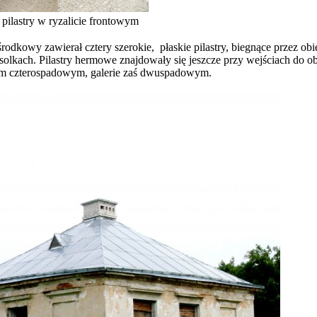
ilastry w ryzalicie frontowym
odkowy zawierał cztery szerokie, płaskie pilastry, biegnące przez o
solkach. Pilastry hermowe znajdowały się jeszcze przy wejściach do ob
em czterospadowym, galerie zaś dwuspadowym.