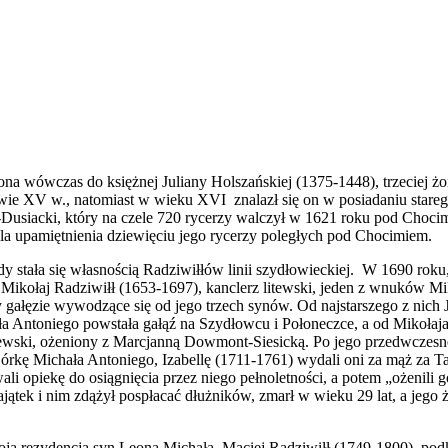
a wówczas do księżnej Juliany Holszańskiej (1375-1448), trzeciej żo
owie XV w., natomiast w wieku XVI znalazł się on w posiadaniu stare
-Dusiacki, który na czele 720 rycerzy walczył w 1621 roku pod Choc
 dla upamiętnienia dziewięciu jego rycerzy poległych pod Chocimiem.
 stała się własnością Radziwiłłów linii szydłowieckiej. W 1690 roku
Mikołaj Radziwiłł (1653-1697), kanclerz litewski, jeden z wnuków Miko
zy gałęzie wywodzące się od jego trzech synów. Od najstarszego z nich
ała Antoniego powstała gałąź na Szydłowcu i Połoneczce, a od Mikołaj
tewski, ożeniony z Marcjanną Dowmont-Siesicką. Po jego przedwczesne
Córkę Michała Antoniego, Izabellę (1711-1761) wydali oni za mąż za
wali opiekę do osiągnięcia przez niego pełnoletności, a potem „ożenili
ątek i nim zdążył pospłacać dłużników, zmarł w wieku 29 lat, a jego 
oją rezydencją syn Leona Michała, Maciej Radziwiłł (1749-1800), po