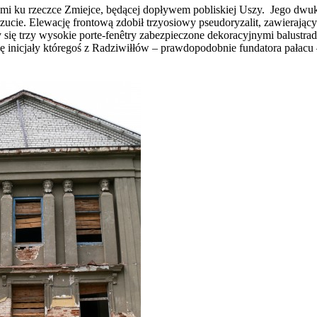
sami ku rzeczce Zmiejce, będącej dopływem pobliskiej Uszy. Jego dw
cie. Elewację frontową zdobił trzyosiowy pseudoryzalit, zawierający
się trzy wysokie porte-fenêtry zabezpieczone dekoracyjnymi balustra
ę inicjały któregoś z Radziwiłłów – prawdopodobnie fundatora pałacu