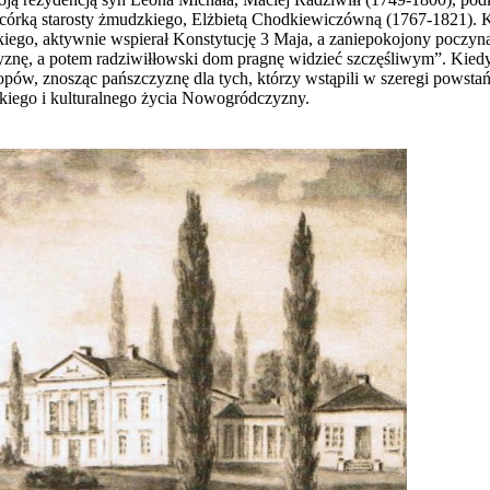
u z córką starosty żmudzkiego, Elżbietą Chodkiewiczówną (1767-1821). 
kiego, aktywnie wspierał Konstytucję 3 Maja, a zaniepokojony poczyna
znę, a potem radziwiłłowski dom pragnę widzieć szczęśliwym”. Kiedy
łopów, znosząc pańszczyznę dla tych, którzy wstąpili w szeregi powstańc
skiego i kulturalnego życia Nowogródczyzny.